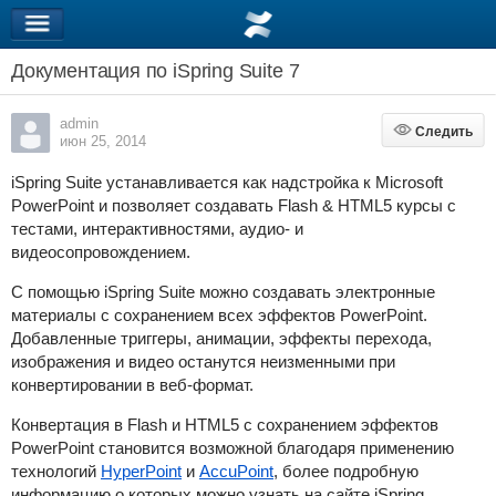
Документация по iSpring Suite 7
admin
Следить
Следить
июн 25, 2014
iSpring Suite
устанавливается как надстройка к Microsoft
PowerPoint и позволяет создавать Flash & HTML5 курсы с
тестами, интерактивностями, аудио- и
видеосопровождением.
С помощью
iSpring Suite
можно создавать электронные
материалы с сохранением всех эффектов PowerPoint.
Добавленные триггеры, анимации, эффекты перехода,
изображения и видео останутся неизменными при
конвертировании в веб-формат.
Конвертация в
Flash и HTML5
с сохранением эффектов
PowerPoint становится возможной благодаря применению
технологий
HyperPoint
и
AccuPoint
, более подробную
информацию о которых можно узнать на сайте iSpring.