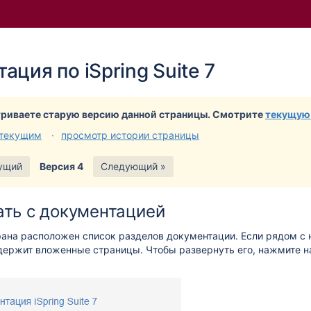
и
йдите
ация по iSpring Suite 7
лу
а
ера
риваете старую версию данной страницы. Смотрите
текущую
 текущим
просмотр истории страницы
ущий
Версия 4
Следующий »
ать с документацией
рана расположен список разделов документации. Если рядом с 
держит вложенные страницы. Чтобы развернуть его, нажмите на