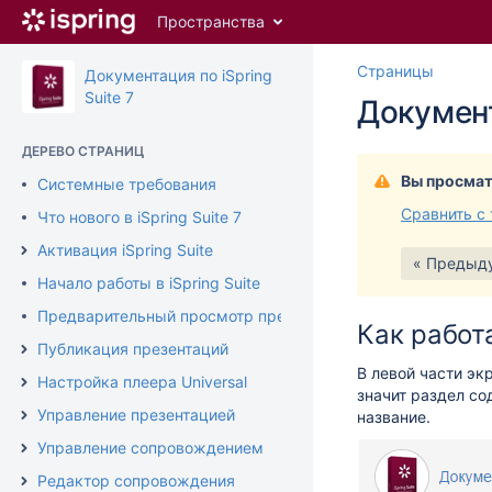
Перейти
Пространства
к
главному
Перейт
Пере
Страницы
содержимому
Документация по iSpring
к
к
assistive.skiplink.to.breadcrumbs
Suite 7
Документ
концу
нача
assistive.skiplink.to.header.menu
баннер
банн
assistive.skiplink.to.action.menu
ДЕРЕВО СТРАНИЦ
assistive.skiplink.to.quick.search
Вы просмат
Системные требования
Сравнить с
Что нового в iSpring Suite 7
Активация iSpring Suite
« Предыд
Начало работы в iSpring Suite
Предварительный просмотр презентации
Как работ
Публикация презентаций
В левой части эк
Настройка плеера Universal
значит раздел со
Управление презентацией
название.
Управление сопровождением
Редактор сопровождения