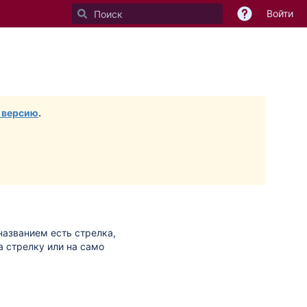
Войти
 версию
.
названием есть стрелка,
 стрелку или на само