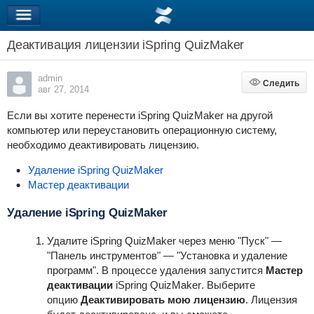
Деактивация лицензии iSpring QuizMaker
admin
Следить
Следить
авг 27, 2014
Если вы хотите перенести
iSpring QuizMaker
на другой
компьютер или переустановить операционную систему,
необходимо деактивировать лицензию.
Удаление iSpring QuizMaker
Мастер деактивации
Удаление
iSpring QuizMaker
Удалите
iSpring QuizMaker
через меню "Пуск" —
"Панель инструментов" — "Установка и удаление
программ". В процессе удаления запустится
Мастер
деактивации
iSpring QuizMaker
. Выберите
опцию
Деактивировать мою лицензию
. Лицензия