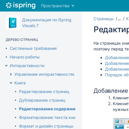
Перейти
Пространства
к
главному
Страницы
…
К
содержимому
Документация по iSpring
assistive.skiplink.to.breadcrumbs
Visuals 7
Редакти
assistive.skiplink.to.header.menu
assistive.skiplink.to.action.menu
ДЕРЕВО СТРАНИЦ
assistive.skiplink.to.quick.search
На страницах кни
Системные требования
поэтому перед те
Начало работы
Добавление
Добавление
Интерактивности
Добавление
Управление интерактивностями
Порядок об
Книга
Добавление 
Редактирование страниц
Кликнит
Дублирование страниц
Кликнит
Редактирование содержимого
нужных
Форматирование текста книги
Формат и дизайн страницы