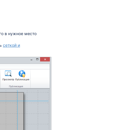
го в нужное место
сь
сеткой и