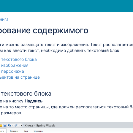
Перейти
Перейдите
нига
к
к
рование содержимого
концу
началу
баннера
баннера
ги можно размещать текст и изображения. Текст располагается
м как ввести текст, необходимо добавить текстовый блок.
 текстового блока
 изображения
 персонажа
ъектов на странице
текстового блока
е на кнопку
Надпись
.
е на то место страницы, где должен располагаться текстовый бл
 размеров.