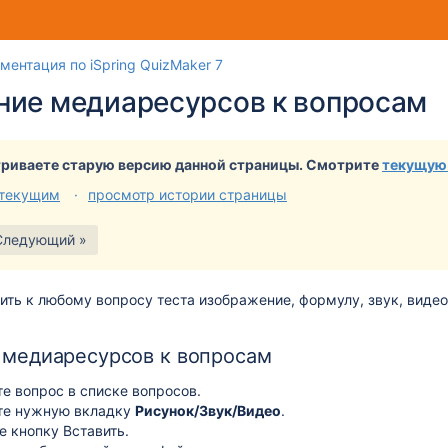
Перейти
Перейдите
ментация по iSpring QuizMaker 7
к
к
ние медиаресурсов к вопросам
концу
началу
баннера
баннера
риваете старую версию данной страницы. Смотрите
текущую
 текущим
просмотр истории страницы
Следующий »
ть к любому вопросу теста изображение, формулу, звук, видео 
 медиаресурсов к вопросам
е вопрос в списке вопросов.
те нужную вкладку
Рисунок/Звук/Видео
.
е кнопку
Вставить
.