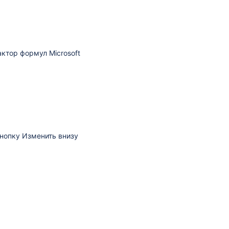
актор формул Microsoft
кнопку
Изменить
внизу