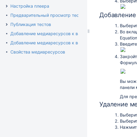
Выбери
Настройка плеера
Добавление
Предварительный просмотр теста
Публикация тестов
Выберит
Во вкл
Добавление медиаресурсов к вариантам ответа
Equation
Добавление медиаресурсов к вопросам
Введите
Свойства медиаресурсов
Закройте
Формула
Вы може
панели 
Для пре
Удаление м
Выберит
Выбери
Нажмит