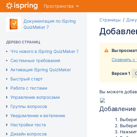
Перейти
Пространства
к
главному
Страницы
Доку
содержимому
Документация по iSpring
assistive.skiplink.to.breadcrumbs
QuizMaker 7
Добавле
assistive.skiplink.to.header.menu
assistive.skiplink.to.action.menu
ДЕРЕВО СТРАНИЦ
assistive.skiplink.to.quick.search
Вы просмат
Что нового в iSpring QuizMaker 7
Сравнить с
Системные требования
Активация iSpring QuizMaker
Версия 1
Быстрый старт
Работа с тестами
Вы можете добави
Управление вопросами
Группы вопросов
Добавление
Уведомление и ветвление
Выберит
Настройки теста
Выбери
Нажмит
Дизайн вопросов