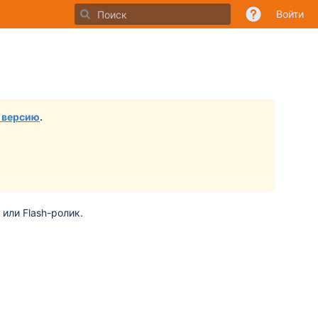
Войти
 версию
.
или Flash-ролик.