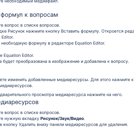
те необходимый медиафайл.
 формул к вопросам
е вопрос в списке вопросов.
адке
Рисунок
нажмите кнопку
Вставить формулу
. Откроется ред
 Editor.
 необходмую формулу в редакторе Equation Editor.
 Equation Editor.
 будет преобразована в изображение и добавлена к вопросу.
те изменить добавленные медиаресурсы. Для этого нажмите 
медиаресурсов.
дварительного просмотра медиаресурса нажмите на него.
едиаресурсов
е вопрос в списке вопросов.
те нужную вкладку
Рисунок/Звук/Видео
.
е кнопку
Удалить
внизу панели медиаресурсов для удаления.