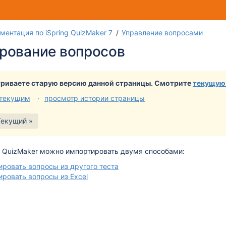
Перей
Пер
ментация по iSpring QuizMaker 7
Управление вопросами
к
к
рование вопросов
концу
нач
банне
бан
риваете старую версию данной страницы. Смотрите
текущую
 текущим
просмотр истории страницы
Текущий »
g QuizMaker можно импортировать двумя способами:
ровать вопросы из другого теста
ровать вопросы из Excel