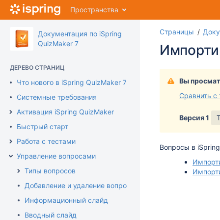
Перейти
Пространства
к
главному
Страницы
Доку
содержимому
Документация по iSpring
assistive.skiplink.to.breadcrumbs
QuizMaker 7
Импорти
assistive.skiplink.to.header.menu
assistive.skiplink.to.action.menu
ДЕРЕВО СТРАНИЦ
assistive.skiplink.to.quick.search
Вы просмат
Что нового в iSpring QuizMaker 7
Сравнить с
Системные требования
Активация iSpring QuizMaker
Версия 1
Быстрый старт
Работа с тестами
Вопросы в iSprin
Управление вопросами
Импорти
Типы вопросов
Импорти
Добавление и удаление вопросов
Информационный слайд
Вводный слайд