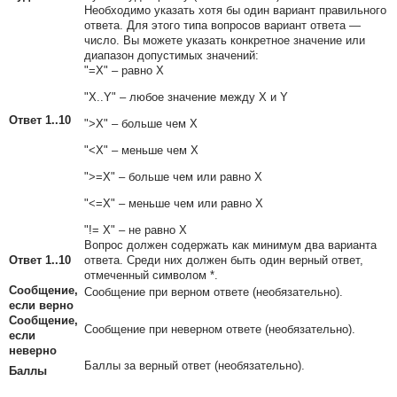
Необходимо указать хотя бы один вариант правильного
ответа. Для этого типа вопросов вариант ответа —
число. Вы можете указать конкретное значение или
диапазон допустимых значений:
"=Х" – равно Х
"Х..Y" – любое значение между Х и Y
Ответ 1..10
">Х" – больше чем Х
"<Х" – меньше чем Х
">=Х" – больше чем или равно Х
"<=Х" – меньше чем или равно Х
"!= Х" – не равно X
Вопрос должен содержать как минимум два варианта
Ответ 1..10
ответа. Среди них должен быть один верный ответ,
отмеченный символом *.
Сообщение,
Сообщение при верном ответе (необязательно).
если верно
Сообщение,
Сообщение при неверном ответе (необязательно).
если
неверно
Баллы за верный ответ (необязательно).
Баллы