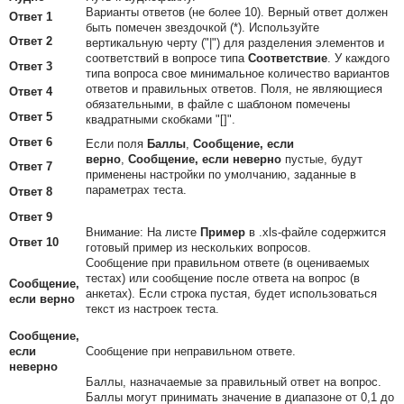
Варианты ответов (не более 10). Верный ответ должен
Ответ 1
быть помечен звездочкой (*). Используйте
Ответ 2
вертикальную черту ("|") для разделения элементов и
соответствий в вопросе типа
Соответствие
. У каждого
Ответ 3
типа вопроса свое минимальное количество вариантов
ответов и правильных ответов. Поля, не являющиеся
Ответ 4
обязательными, в файле с шаблоном помечены
Ответ 5
квадратными скобками "[]".
Ответ 6
Если поля
Баллы
,
Сообщение, если
верно
,
Сообщение, если неверно
пустые, будут
Ответ 7
применены настройки по умолчанию, заданные в
параметрах теста.
Ответ 8
Ответ 9
Внимание:
На листе
Пример
в .xls-файле содержится
Ответ 10
готовый пример из нескольких вопросов.
Сообщение при правильном ответе (в оцениваемых
тестах) или сообщение после ответа на вопрос (в
Сообщение,
анкетах). Если строка пустая, будет использоваться
если верно
текст из настроек теста.
Сообщение,
если
Сообщение при неправильном ответе.
неверно
Баллы, назначаемые за правильный ответ на вопрос.
Баллы могут принимать значение в диапазоне от 0,1 до