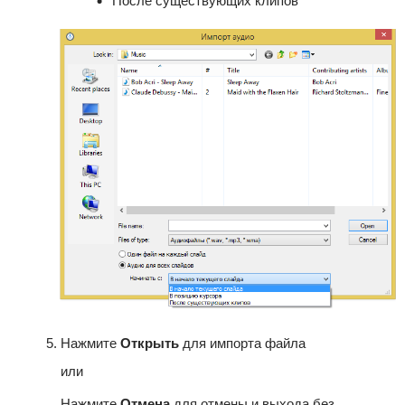
После существующих клипов
Нажмите
Открыть
для импорта файла
или
Нажмите
Отмена
для отмены и выхода без