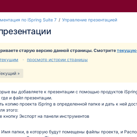
Перейти
Перей
ментация по iSpring Suite 7
Управление презентацией
к
к
презентации
концу
начал
баннера
банне
риваете старую версию данной страницы. Смотрите
текущую
 текущим
просмотр истории страницы
Текущий »
орые вы добавляете к презентации с помощью продуктов iSpring
 где и файл презентации.
ь копию проекта iSpring в определенной папке и дать к ней дос
ля этого:
е кнопку
Экспорт
на панели инструментов
е
Имя папки
, в которую будут помещены файлы проекта, и
Расп