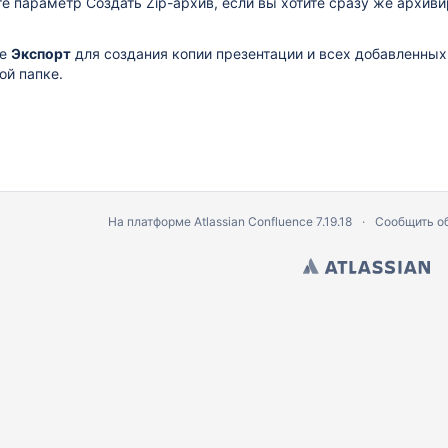
те параметр
Создать Zip-архив
, если вы хотите сразу же архиви
те
Экспорт
для создания копии презентации и всех добавленных
ой папке.
На платформе
Atlassian Confluence
7.19.18
Сообщить о