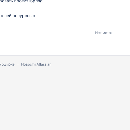
ровать проект iSpring.
 к ней ресурсов в
Нет меток
б ошибке
Новости Atlassian