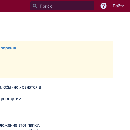
Войти
дите
у
ра
 версию
.
, обычно хранятся в
туп другим
оложение
этот папки.