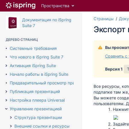
Перейти
Пространства
к
главному
Страницы
Доку
содержимому
Документация по iSpring
assistive.skiplink.to.breadcrumbs
Suite 7
Экспорт 
assistive.skiplink.to.header.menu
assistive.skiplink.to.action.menu
ДЕРЕВО СТРАНИЦ
assistive.skiplink.to.quick.search
Вы просмат
Системные требования
Сравнить с
Что нового в iSpring Suite 7
Активация iSpring Suite
Версия 1
Начало работы в iSpring Suite
Предварительный просмотр презентации
Все ресурсы, кот
Публикация презентаций
подпапке там же,
Вы можете создат
Настройка плеера Universal
пользователям. Д
Управление презентацией
Нажмит
Структура презентации
Задайт
Внешние ссылки и ресурсы