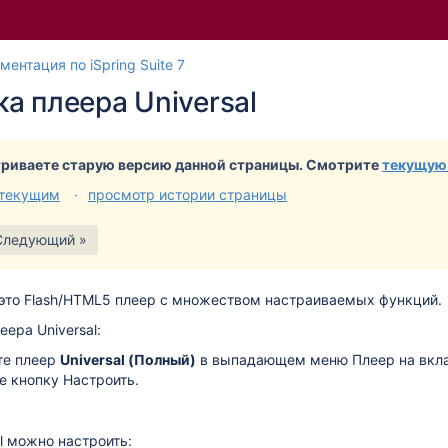
Перейти
Перейдите
ментация по iSpring Suite 7
к
к
а плеера Universal
концу
началу
баннера
баннера
риваете старую версию данной страницы. Смотрите
текущую
 текущим
просмотр истории страницы
Следующий »
- это Flash/HTML5 плеер с множеством настраиваемых функций.
ера Universal:
те плеер
Universal (Полный)
в выпадающем меню
Плеер
на вкл
е кнопку
Настроить
.
al можно настроить: