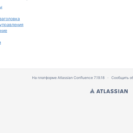
ы
заголовка
управления
ние
и
На платформе
Atlassian Confluence
7.19.18
Сообщить о