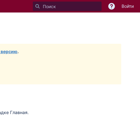
Войти
 версию
.
адке Главная.