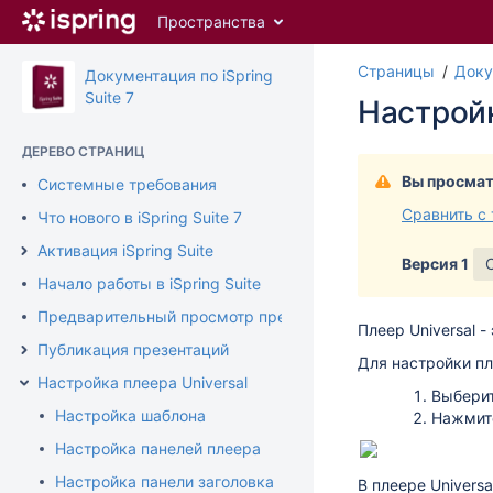
Перейти
Пространства
к
главному
Страницы
Доку
содержимому
Документация по iSpring
assistive.skiplink.to.breadcrumbs
Suite 7
Настройк
assistive.skiplink.to.header.menu
assistive.skiplink.to.action.menu
ДЕРЕВО СТРАНИЦ
assistive.skiplink.to.quick.search
Вы просмат
Системные требования
Сравнить с
Что нового в iSpring Suite 7
Активация iSpring Suite
Версия 1
Начало работы в iSpring Suite
Предварительный просмотр презентации
Плеер Universal 
Публикация презентаций
Для настройки пле
Настройка плеера Universal
Выбери
Настройка шаблона
Нажмит
Настройка панелей плеера
Настройка панели заголовка
В плеере Univers