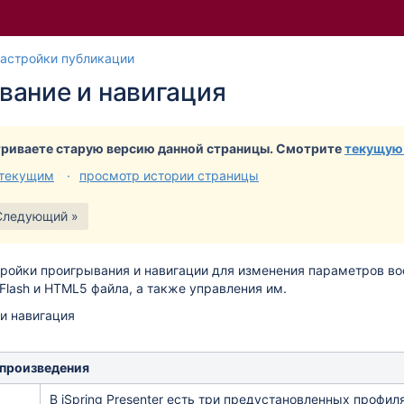
Перейти
Перейдите
астройки публикации
к
к
вание и навигация
концу
началу
баннера
баннера
риваете старую версию данной страницы. Смотрите
текущую
 текущим
просмотр истории страницы
Следующий »
тройки проигрывания и навигации для изменения параметров в
Flash и HTML5 файла, а также управления им.
произведения
В
iSpring Presenter
есть три предустановленных профиля