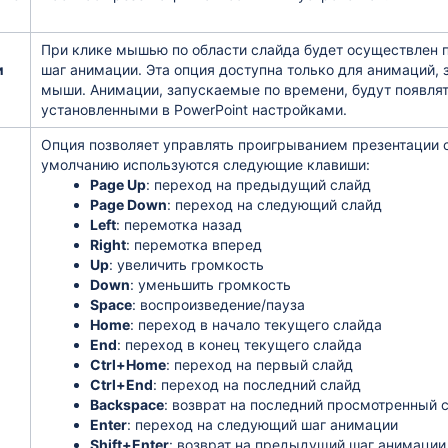
При клике мышью по области слайда будет осуществлен 
и
шаг анимации. Эта опция доступна только для анимаций,
мыши. Анимации, запускаемые по времени, будут появлят
установленными в PowerPoint настройками.
Опция позволяет управлять проигрыванием презентации с
умолчанию используются следующие клавиши:
Page Up
: переход на предыдущий слайд
Page Down
: переход на следующий слайд
Left
: перемотка назад
Right
: перемотка вперед
Up
: увеличить громкость
Down
: уменьшить громкость
Space
: воспроизведение/пауза
Home
: переход в начало текущего слайда
End
: переход в конец текущего слайда
Ctrl+Home
: переход на первый слайд
Ctrl+End
: переход на последний слайд
Backspace
: возврат на последний просмотренный 
Enter
: переход на следующий шаг анимации
Shift+Enter
: возврат на предыдущий шаг анимации