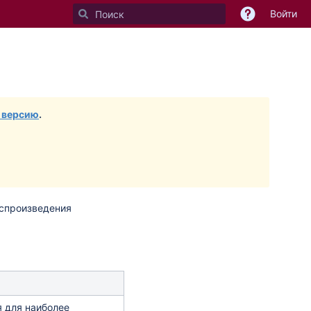
Войти
 версию
.
оспроизведения
 для наиболее