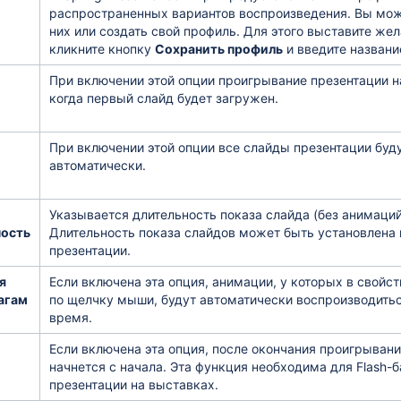
распространенных вариантов воспроизведения. Вы мож
них или создать свой профиль. Для этого выставите ж
кликните кнопку
Сохранить профиль
и введите названи
При включении этой опции проигрывание презентации н
когда первый слайд будет загружен.
При включении этой опции все слайды презентации буд
автоматически.
Указывается длительность показа слайда (без анимаций
ость
Длительность показа слайдов может быть установлена 
презентации.
я
Если включена эта опция, анимации, у которых в свойс
агам
по щелчку мыши, будут автоматически воспроизводитьс
время.
Если включена эта опция, после окончания проигрыван
начнется с начала. Эта функция необходима для Flash-б
презентации на выставках.