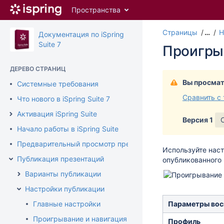
Перейти
Пространства
к
главному
Страницы
…
Н
содержимому
Документация по iSpring
assistive.skiplink.to.breadcrumbs
Suite 7
Проигры
assistive.skiplink.to.header.menu
assistive.skiplink.to.action.menu
ДЕРЕВО СТРАНИЦ
assistive.skiplink.to.quick.search
Вы просмат
Системные требования
Сравнить с
Что нового в iSpring Suite 7
Активация iSpring Suite
Версия 1
Начало работы в iSpring Suite
Предварительный просмотр презентации
Используйте нас
Публикация презентаций
опубликованного 
Варианты публикации
Настройки публикации
Главные настройки
Параметры вос
Проигрывание и навигация
Профиль