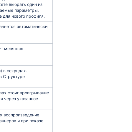
ете выбрать один из
елаемые параметры,
е для нового профиля.
ачнется автоматически,
ут меняться
) в секундах.
в Структуре
твах стоит проигрывание
я через указанное
ия воспроизведение
аннеров и при показе