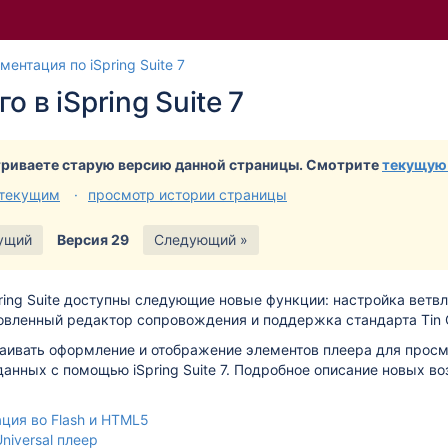
Перейти
Перейдите
ментация по iSpring Suite 7
к
к
о в iSpring Suite 7
концу
началу
баннера
баннера
риваете старую версию данной страницы. Смотрите
текущую
 текущим
просмотр истории страницы
ущий
Версия 29
Следующий »
ring Suite
доступны следующие новые функции: настройка ветвл
овленный редактор сопровождения и поддержка стандарта Tin 
аивать оформление и отображение элементов плеера для просм
зданных с помощью
iSpring Suite
7. Подробное описание новых в
ция во Flash и HTML5
niversal плеер