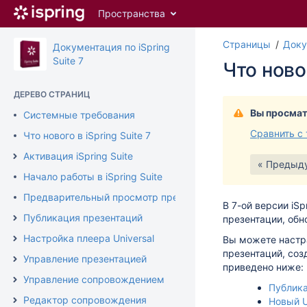
Перейти
Пространства
к
главному
Страницы
Доку
содержимому
Документация по iSpring
assistive.skiplink.to.breadcrumbs
Suite 7
Что новог
assistive.skiplink.to.header.menu
assistive.skiplink.to.action.menu
ДЕРЕВО СТРАНИЦ
assistive.skiplink.to.quick.search
Вы просмат
Системные требования
Сравнить с
Что нового в iSpring Suite 7
Активация iSpring Suite
« Предыд
Начало работы в iSpring Suite
Предварительный просмотр презентации
В 7-ой версии
iSp
Публикация презентаций
презентации, обн
Настройка плеера Universal
Вы можете настр
презентаций, со
Управление презентацией
приведено ниже:
Управление сопровождением
Публика
Редактор сопровождения
Новый U