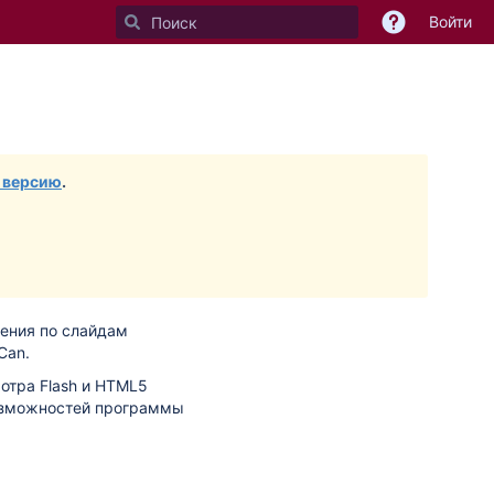
Войти
 версию
.
ения по слайдам
Can.
отра Flash и HTML5
озможностей программы