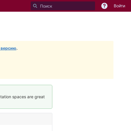
Войти
 версию
.
tation spaces are great