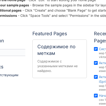
 our sample pages
- Browse the sample pages in the sidebar for lay
itional pages
- Click "Create" and choose "Blank Page" to get start
rmissions
- Click "Space Tools" and select "Permissions" in the si
Featured Pages
Rece
on
Page
Содержимое по
Сис
меткам
мар 
vikto
Содержимое с
Акти
cs
указанными метками не
мар 
найдено.
изме
етствующим
Акт
iSpr
мар 
изме
Нача
сен 1
изме