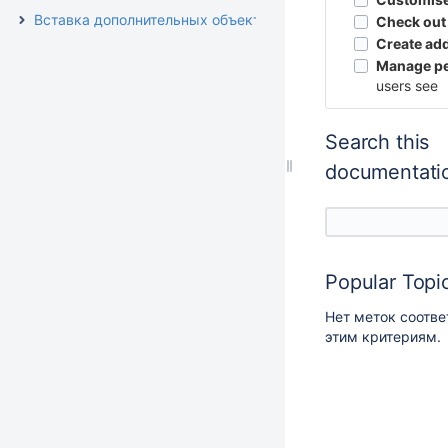
Вставка дополнительных объектов
Check out
Create add
Manage pe
users see
Search this
documentati
Popular Topi
Нет меток соотв
этим критериям.