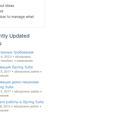
out ideas
ed
debar to manage what
ntly Updated
s
темные требования
14, 2023
•
обновлено
r.timofeev
•
изменения
вация iSpring Suite
15, 2017
•
обновлено
admin
•
нения
ивация демо-лицензии
ing Suite
15, 2017
•
обновлено
admin
•
нения
ло работы в iSpring Suite
8, 2015
•
обновлено
admin
•
нения