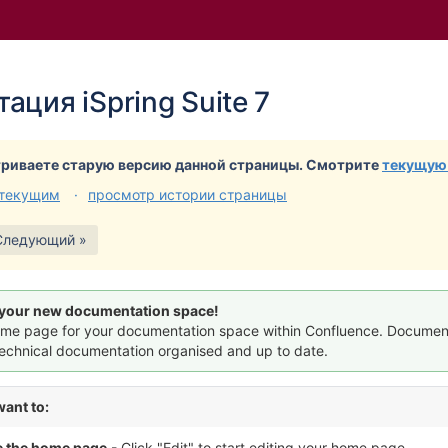
и
йдите
ация iSpring Suite 7
лу
а
ера
риваете старую версию данной страницы. Смотрите
текущую
 текущим
просмотр истории страницы
Следующий »
your new documentation space!
home page for your documentation space within Confluence. Documen
technical documentation organised and up to date.
ant to:
 the home page
- Click "Edit" to start editing your home page