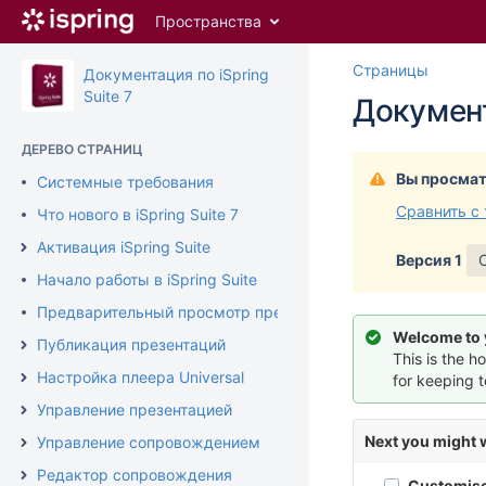
Перейти
Пространства
к
главному
Перейт
Пере
Страницы
содержимому
Документация по iSpring
к
к
assistive.skiplink.to.breadcrumbs
Suite 7
Документ
концу
нача
assistive.skiplink.to.header.menu
баннер
банн
assistive.skiplink.to.action.menu
ДЕРЕВО СТРАНИЦ
assistive.skiplink.to.quick.search
Вы просмат
Системные требования
Сравнить с
Что нового в iSpring Suite 7
Активация iSpring Suite
Версия 1
Начало работы в iSpring Suite
Предварительный просмотр презентации
Welcome to 
Публикация презентаций
This is the 
Настройка плеера Universal
for keeping 
Управление презентацией
Next you might w
Управление сопровождением
Редактор сопровождения
Customise