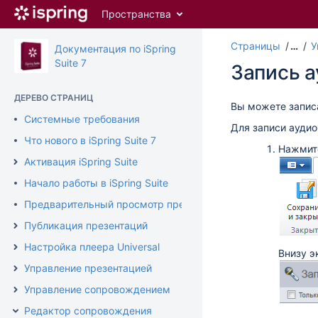
Перейти
Пространства
к
главному
Страницы
…
У
содержимому
Документация по iSpring
assistive.skiplink.to.breadcrumbs
Suite 7
Запись а
assistive.skiplink.to.header.menu
assistive.skiplink.to.action.menu
ДЕРЕВО СТРАНИЦ
assistive.skiplink.to.quick.search
Вы можете запис
Системные требования
Для записи аудио
Что нового в iSpring Suite 7
Нажми
Активация iSpring Suite
Начало работы в iSpring Suite
Предварительный просмотр презентации
Публикация презентаций
Настройка плеера Universal
Внизу э
Управление презентацией
Управление сопровождением
Редактор сопровождения