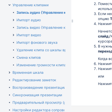
Помести
Управление клипами
использ
Запись аудио (Управление клипами)
Если не
опцию
Импорт аудио
Нажмит
Запись видео (Управление клипами)
Начнетс
Импорт видео
слайд /
курсора
Импорт фонового звука
В нужн
Удаление клипа со шкалы времени
перехо
Смена клипов
Когда в
Нажмит
Изменение громкости клипа
Нажми
Временная шкала
или
Редактирование заметок
Нажми
Воспроизведение презентации
Синхронизация презентации
Предварительный просмотр (редактор)
Настройки редактора сопровождения