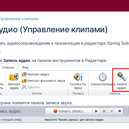
Перейти
Перейдите
правление клипами
к
к
удио (Управление клипами)
концу
началу
баннера
баннера
ать аудиосопровождение к презентации в редакторе
iSpring Suit
:
те
Запись аудио
на панели инструментов в Редакторе.
крана появится панель записи звука.