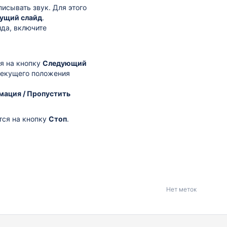
писывать звук. Для этого
дущий слайд
.
йда, включите
я на кнопку
Следующий
текущего положения
мация / Пропустить
ся на кнопку
Стоп
.
Нет меток