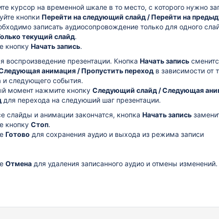
те курсор на временной шкале в то место, с которого нужно за
уйте кнопки
Перейти на следующий слайд / Перейти на преды
обходимо записать аудиосопровождение только для одного сла
Только текущий слайд
.
е кнопку
Начать запись
.
я воспроизведение презентации. Кнопка
Начать запись
сменитс
 Следующая анимация / Пропустить переход
в зависимости от 
 и следующего события.
ый момент нажмите кнопку
Следующий слайд / Следующая ани
д
для перехода на следуюший шаг презентации.
се слайды и анимации закончатся, кнопка
Начать запись
заменит
е кнопку
Стоп
.
те
Готово
для сохранения аудио и выхода из режима записи
те
Отмена
для удаления записанного аудио и отмены изменений.