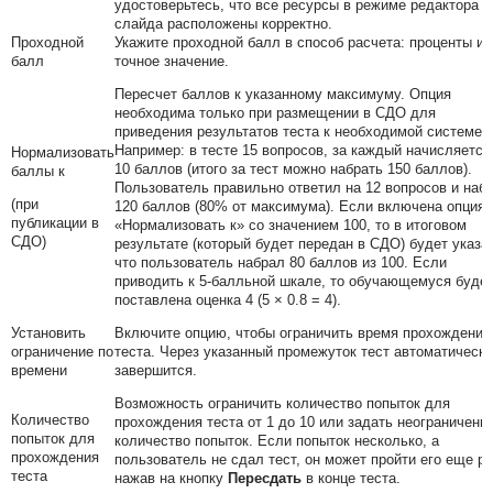
удостоверьтесь, что все ресурсы в режиме редактора
слайда расположены корректно.
Проходной
Укажите проходной балл в способ расчета: проценты и
балл
точное значение.
Пересчет баллов к указанному максимуму. Опция
необходима только при размещении в СДО для
приведения результатов теста к необходимой системе.
Например: в тесте 15 вопросов, за каждый начисляется
Нормализовать
10 баллов (итого за тест можно набрать 150 баллов).
баллы к
Пользователь правильно ответил на 12 вопросов и наб
(при
120 баллов (80% от максимума). Если включена опция
публикации в
«Нормализовать к» со значением 100, то в итоговом
СДО)
результате (который будет передан в СДО) будет указа
что пользователь набрал 80 баллов из 100. Если
приводить к 5-балльной шкале, то обучающемуся буде
поставлена оценка 4 (5 × 0.8 = 4).
Установить
Включите опцию, чтобы ограничить время прохождения
ограничение по
теста. Через указанный промежуток тест автоматически
времени
завершится.
Возможность ограничить количество попыток для
Количество
прохождения теста от 1 до 10 или задать неограниченн
попыток для
количество попыток. Если попыток несколько, а
прохождения
пользователь не сдал тест, он может пройти его еще ра
теста
нажав на кнопку
Пересдать
в конце теста.