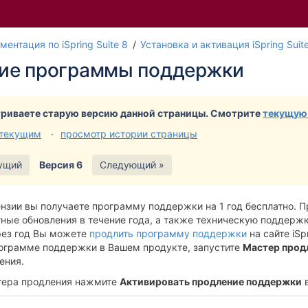
ментация по iSpring Suite 8
Установка и активация iSpring Suit
ие программы поддержки
риваете старую версию данной страницы. Смотрите
текущую
 текущим
просмотр истории страницы
ущий
Версия 6
Следующий »
ензии вы получаете программу поддержки на 1 год бесплатно.
ные обновления в течение года, а также техническую поддержку
ез год Вы можете
продлить программу поддержки
на сайте iSp
ограмме поддержки в Вашем продукте, запустите
Мастер прод
ения.
данных
тера продления нажмите
Активировать продление поддержки
в