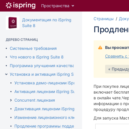
Перейти
Пространства
к
главному
Страницы
Доку
содержимому
Документация по iSpring
assistive.skiplink.to.breadcrumbs
Suite 8
Продлен
assistive.skiplink.to.header.menu
assistive.skiplink.to.action.menu
ДЕРЕВО СТРАНИЦ
assistive.skiplink.to.quick.search
Вы просмат
Системные требования
Сравнить с
Что нового в iSpring Suite 8
Программа улучшения качества продукта
« Предыд
Установка и активация iSpring Suite
Установка демо-лицензии iSpring Suite
При покупке лиц
Активация лицензии iSpring Suite
включает бесплат
в онлайн чате.
Чер
Concurrent лицензия
информации о пр
Деактивация лицензии iSpring Suite
процедуру продл
Изменение лицензионного ключа или регистрационных 
Для запуска Мас
Продление программы поддержки