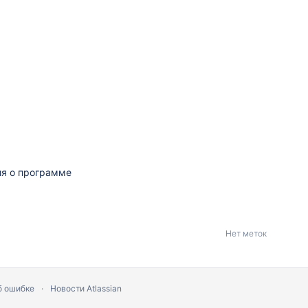
ия о программе
Нет меток
б ошибке
Новости Atlassian