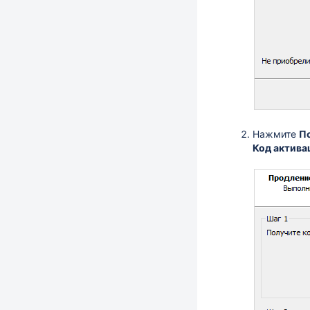
Нажмите
П
Код актива