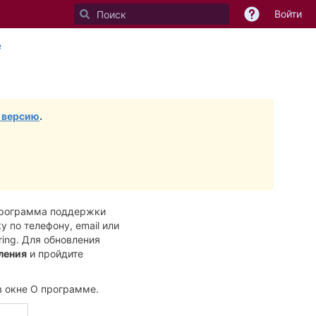
Войти
Перейти
Перейдите
e
к
к
концу
началу
баннера
баннера
 версию
.
 Программа поддержки
 по телефону, email или
ring.
Для обновления
ления
и пройдите
 окне О программе
.