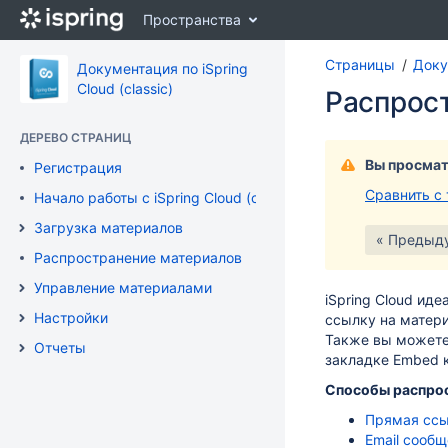
Перейти
Пространства
к
главному
Страницы
Докум
содержимому
Документация по iSpring
assistive.skiplink.to.breadcrumbs
Cloud (classic)
Распрос
assistive.skiplink.to.header.menu
assistive.skiplink.to.action.menu
ДЕРЕВО СТРАНИЦ
assistive.skiplink.to.quick.search
Вы просмат
Регистрация
Сравнить с
Начало работы с iSpring Cloud (classic)
Загрузка материалов
« Предыд
Распространение материалов
Управление материалами
iSpring Cloud ид
Настройки
ссылку на матери
Также вы можете 
Отчеты
закладке Embed 
Способы распрос
Прямая ссы
Email сооб