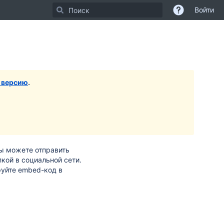
Войти
 версию
.
ы можете отправить
лкой в социальной сети.
руйте embed-код в