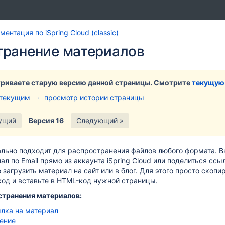
Перейти
Перейдите
ентация по iSpring Cloud (classic)
к
к
транение материалов
концу
началу
баннера
баннера
риваете старую версию данной страницы. Смотрите
текущую
 текущим
просмотр истории страницы
ущий
Версия 16
Следующий »
еально подходит для распространения файлов любого формата
.
В
ал по Email прямо из аккаунта iSpring Cloud или поделиться ссы
загрузить материал на сайт или в блог. Для этого просто скопи
код и вставьте в HTML-код нужной страницы.
транения материалов:
лка на материал
щение