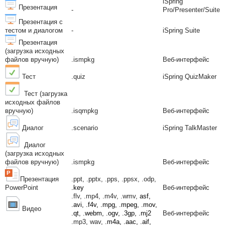
iSpring
Презентация
-
Pro/Presenter/Suite
Презентация с
тестом и диалогом
-
iSpring Suite
Презентация
(загрузка исходных
файлов вручную)
.ismpkg
Веб-интерфейс
Тест
.quiz
iSpring QuizMaker
Тест
(загрузка
исходных файлов
вручную)
.isqmpkg
Веб-интерфейс
Диалог
.scenario
iSpring TalkMaster
Диалог
(загрузка исходных
файлов вручную)
.ismpkg
Веб-интерфейс
Презентация
.ppt, .pptx, .pps, .ppsx, .odp,
PowerPoint
.key
Веб-интерфейс
.flv, .mp4, .m4v, .wmv,
asf,
.avi, .f4v, .mpg, .mpeg, .mov,
Видео
.qt, .webm, .ogv, .3gp, .mj2
Веб-интерфейс
.mp3, wav,
.m4a, .aac, .aif,