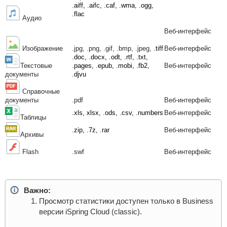
.aiff, .aifc, .caf, .wma, .ogg,
.flac
Аудио
Веб-интерфейс
Изображение
.jpg, .png, .gif, .bmp, .jpeg,
.tiff
Веб-интерфейс
.doc, .docx, .odt, .rtf, .txt,
Текстовые
.pages, .epub, .mobi, .fb2,
Веб-интерфейс
документы
.djvu
Справочные
документы
.pdf
Веб-интерфейс
.xls, xlsx, .ods, .csv, .numbers
Веб-интерфейс
Таблицы
.zip, .7z, .rar
Веб-интерфейс
Архивы
Flash
.swf
Веб-интерфейс
Важно:
Просмотр статистики доступен только в Business
версии iSpring Cloud (classic).