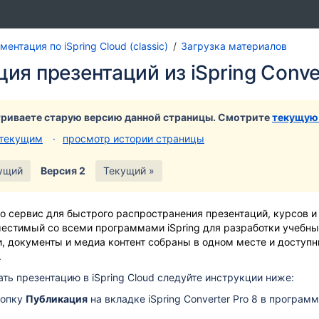
Перей
Пер
ентация по iSpring Cloud (classic)
Загрузка материалов
к
к
ия презентаций из iSpring Conve
концу
нач
банне
бан
риваете старую версию данной страницы. Смотрите
текущую
 текущим
просмотр истории страницы
ущий
Версия 2
Текущий »
то сервис для быстрого распространения презентаций, курсов 
естимый со всеми программами iSpring для разработки учебны
, документы и медиа контент собраны в одном месте и доступ
.
ть презентацию в iSpring Cloud следуйте инструкции ниже:
нопку
Публикация
на вкладке iSpring Converter Pro 8 в программ