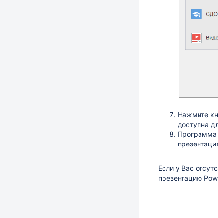
Нажмите к
доступна д
Программа з
презентаци
Если у Вас отсут
презентацию Powe