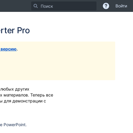
Войти
ти
ейдите
rter Pro
алу
ра
нера
 версию
.
и любых других
х материалов. Теперь все
ны для демонстрации с
е PowerPoint.