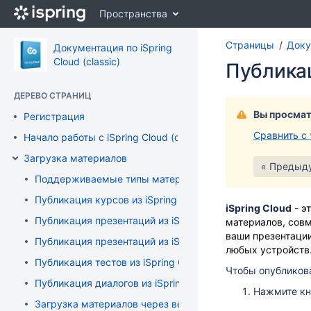
Перейти
Пространства
к
главному
Страницы
Докум
содержимому
Документация по iSpring
assistive.skiplink.to.breadcrumbs
Cloud (classic)
Публикац
assistive.skiplink.to.header.menu
assistive.skiplink.to.action.menu
ДЕРЕВО СТРАНИЦ
assistive.skiplink.to.quick.search
Вы просмат
Регистрация
Сравнить с
Начало работы с iSpring Cloud (classic)
Загрузка материалов
« Предыд
Поддерживаемые типы материалов
Публикация курсов из iSpring Suite
iSpring Cloud
-
э
Публикация презентаций из iSpring Pro
материалов, совм
ваши презентации
Публикация презентаций из iSpring Converter Pro
любых устройств
Публикация тестов из iSpring QuizMaker
Чтобы опубликова
Публикация диалогов из iSpring TalkMaster
Нажмите к
Загрузка материалов через веб-интерфейс