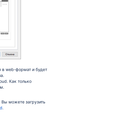
я в web-формат и будет
а.
oud. Как только
м.
, Вы можете загрузить
ud
.