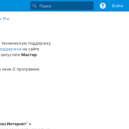
Войти
Перейти
Перейдите
r Pro
к
к
концу
началу
баннера
баннера
е техническую поддержку
 поддержки
на сайте
 запустите
Мастер
 окне О программе
.
рез Интернет
"
и