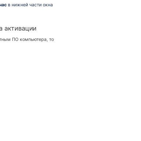
час
в нижней части окна
а активации
итным ПО компьютера, то