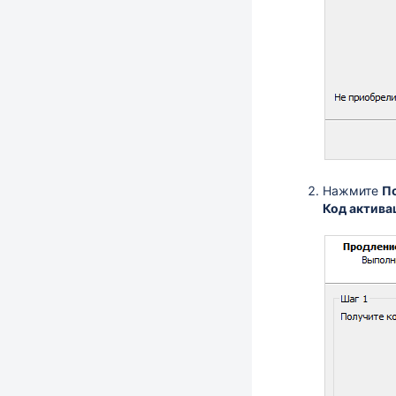
Нажмите
П
Код актива