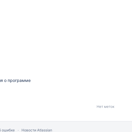
ия о программе
Нет меток
б ошибке
Новости Atlassian