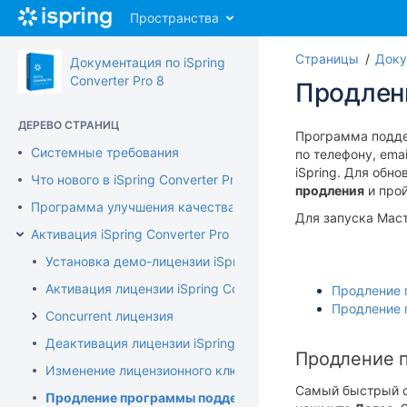
Перейти
Пространства
к
главному
Страницы
Доку
содержимому
Документация по iSpring
assistive.skiplink.to.breadcrumbs
Converter Pro 8
Продлен
assistive.skiplink.to.header.menu
assistive.skiplink.to.action.menu
ДЕРЕВО СТРАНИЦ
assistive.skiplink.to.quick.search
Программа подде
Системные требования
по телефону, emai
iSpring.
Для обно
Что нового в iSpring Converter Pro 8
продления
и про
Программа улучшения качества продукта
Для запуска Мас
Активация iSpring Converter Pro
Установка демо-лицензии iSpring Converter Pro
Активация лицензии iSpring Converter Pro
Продление 
Продление 
Concurrent лицензия
Деактивация лицензии iSpring Converter Pro
Продление 
Изменение лицензионного ключа или регистрационных 
Самый быстрый сп
Продление программы поддержки