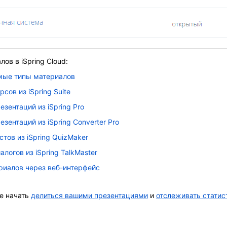
ов в iSpring Cloud:
ые типы материалов
сов из iSpring Suite
зентаций из iSpring Pro
зентаций из iSpring Converter Pro
тов из iSpring QuizMaker
логов из iSpring TalkMaster
риалов через веб-интерфейс
е начать
делиться вашими презентациями
и
отслеживать статис