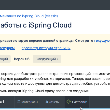
Перейти
Перейдите
ентация по iSpring Cloud (classic)
к
к
аботы с iSpring Cloud
концу
началу
баннера
баннера
риваете старую версию данной страницы. Смотрите
текущую
 текущим
просмотр истории страницы
ущий
Версия 6
Следующий »
это сервис для быстрого распространения презентаций, совмест
ing для разработки учебных материалов. Теперь все ваши през
в одном месте и доступны для демонстрации с любых устройст
ить аккаунт iSpring Cloud сразу после его создания.