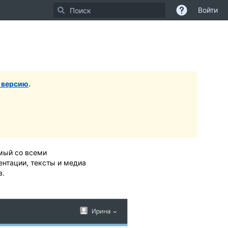
Войти
 версию
.
имый со всеми
ентации, тексты и медиа
в.