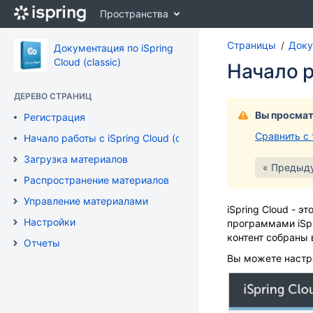
Перейти
Пространства
к
главному
Страницы
Докум
содержимому
Документация по iSpring
assistive.skiplink.to.breadcrumbs
Cloud (classic)
Начало р
assistive.skiplink.to.header.menu
assistive.skiplink.to.action.menu
ДЕРЕВО СТРАНИЦ
assistive.skiplink.to.quick.search
Вы просмат
Регистрация
Сравнить с
Начало работы с iSpring Cloud (classic)
Загрузка материалов
« Предыд
Распространение материалов
Управление материалами
iSpring Cloud - 
Настройки
программами iSpr
контент собраны 
Отчеты
Вы можете настро