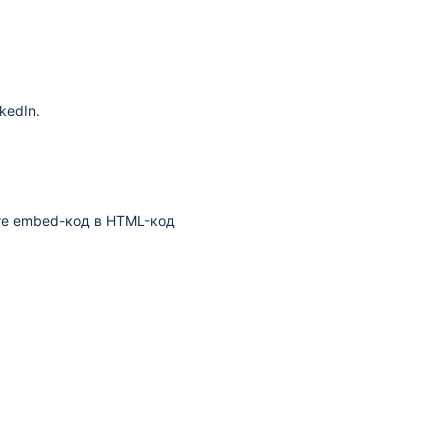
kedIn.
те embed-код в HTML-код