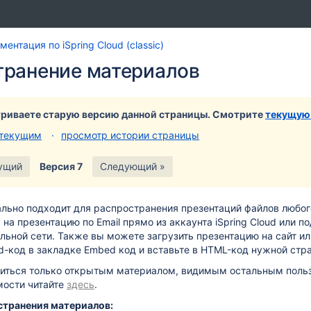
Перейти
Перейдите
ентация по iSpring Cloud (classic)
к
к
транение материалов
концу
началу
баннера
баннера
риваете старую версию данной страницы. Смотрите
текущую
 текущим
просмотр истории страницы
ущий
Версия 7
Следующий »
еально подходит для распространения презентаций файлов любо
 на презентацию по Email прямо из аккаунта iSpring Cloud или п
льной сети. Также вы можете загрузить презентацию на сайт или
d-код в закладке Embed код и вставьте в HTML-код нужной стр
иться только открытым материалом, видимым остальным польз
мости читайте
здесь
.
транения материалов: