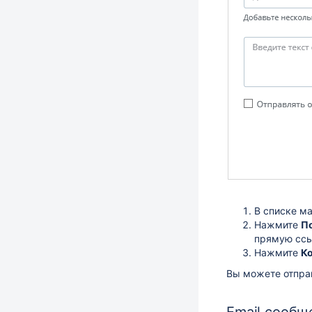
В списке м
Нажмите
П
прямую ссы
Нажмите
К
Вы можете отпра