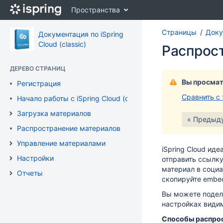
Перейти
Пространства
к
главному
Страницы
Докум
содержимому
Документация по iSpring
assistive.skiplink.to.breadcrumbs
Cloud (classic)
Распрос
assistive.skiplink.to.header.menu
assistive.skiplink.to.action.menu
ДЕРЕВО СТРАНИЦ
assistive.skiplink.to.quick.search
Вы просмат
Регистрация
Сравнить с
Начало работы с iSpring Cloud (classic)
Загрузка материалов
« Предыд
Распространение материалов
Управление материалами
iSpring Cloud ид
Настройки
отправить ссылку
материал в социа
Отчеты
скопируйте embe
Вы можете подел
настройках види
Способы распрос