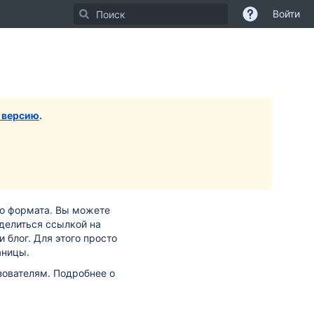
Войти
 версию
.
го формата
.
Вы можете
оделиться ссылкой на
 блог. Для этого просто
аницы.
ователям. Подробнее о