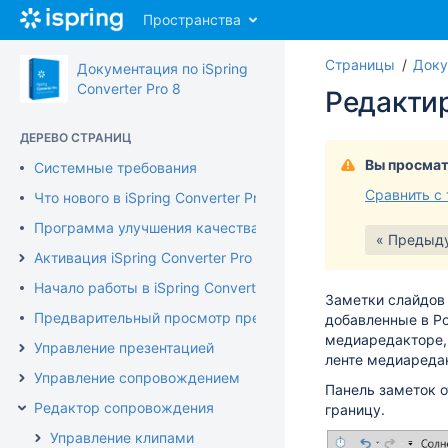
Перейти
Пространства
к
главному
Страницы
Доку
содержимому
Документация по iSpring
assistive.skiplink.to.breadcrumbs
Converter Pro 8
Редакти
assistive.skiplink.to.header.menu
assistive.skiplink.to.action.menu
ДЕРЕВО СТРАНИЦ
assistive.skiplink.to.quick.search
Вы просмат
Системные требования
Сравнить с
Что нового в iSpring Converter Pro 8
Программа улучшения качества продукта
« Предыд
Активация iSpring Converter Pro
Начало работы в iSpring Converter Pro
Заметки слайдов 
Предварительный просмотр презентации
добавленные в Po
медиаредакторе, 
Управление презентацией
ленте медиареда
Управление сопровождением
Панель заметок о
Редактор сопровождения
границу.
Управление клипами