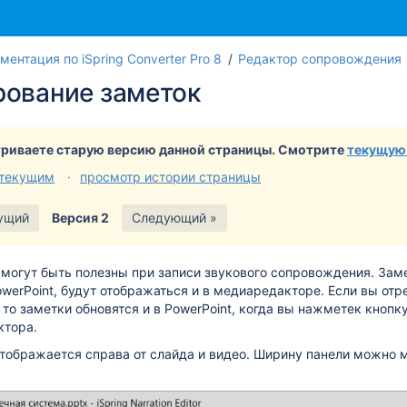
ментация по iSpring Converter Pro 8
Редактор сопровождения
рование заметок
риваете старую версию данной страницы. Смотрите
текущую
 текущим
просмотр истории страницы
ущий
Версия 2
Следующий »
могут быть полезны при записи звукового сопровождения. Зам
werPoint, будут отображаться и в медиаредакторе. Если вы отр
то заметки обновятся и в PowerPoint, когда вы нажметек кнопк
ктора.
тображается справа от слайда и видео. Ширину панели можно м