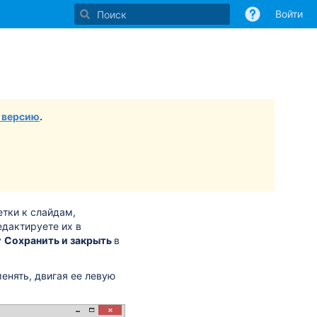
Войти
Перейти
Перейдите
к
к
концу
началу
баннера
баннера
 версию
.
етки к слайдам,
едактируете их в
у
Сохранить и закрыть
в
енять, двигая ее левую