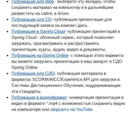
Публикация для Web
- выберите эту вкладку, чтобы
сохранить материал на компьютер и в дальнейшем
разместить на сайте, в блоге.
Публикация для CD
- публикация презентации для
последующей записи на компакт-диск.
Публикация в iSpring Cloud
- публикация презентаций в
iSpring Cloud - облачный сервис, который позволяет
загружать, просматривать и распространять
презентации, курсы, аудио, видео и документы.
Публикация на iSpring Online
- с помощью этого варианта
вы можете загрузить
презентацию
в ваш аккаунт в СДО
iSpring Online.
Публикация для СДО
- публикация материала в
форматах SCORM/AICC/Experience API для загрузки в
Системы Дистанционного Обучения, поддерживающие
эти стандарты.
Публикация в видеоформат
- конвертация презентации в
видео в формате *.mp4 с возможностью сохранить видео
на компьютере или
загрузить на YouTube
.