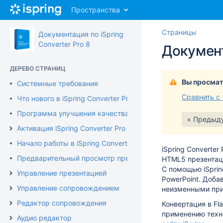
Перейти
Пространства
к
главному
Перейт
Пере
Страницы
содержимому
Документация по iSpring
к
к
assistive.skiplink.to.breadcrumbs
Converter Pro 8
Документ
концу
нача
assistive.skiplink.to.header.menu
баннер
банн
assistive.skiplink.to.action.menu
ДЕРЕВО СТРАНИЦ
assistive.skiplink.to.quick.search
Вы просмат
Системные требования
Сравнить с
Что нового в iSpring Converter Pro 8
Программа улучшения качества продукта
« Предыд
Активация iSpring Converter Pro
Начало работы в iSpring Converter Pro
iSpring Converter
Предварительный просмотр презентации
HTML5 презентац
С помощью iSprin
Управление презентацией
PowerPoint. Доба
Управление сопровождением
неизменными при
Редактор сопровождения
Конвертация в Fl
применению техн
Аудио редактор