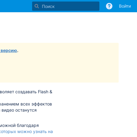
Войти
 версию
.
зволяет создавать Flash &
хранением всех эффектов
 видео останутся
зможной благодаря
которых можно узнать на