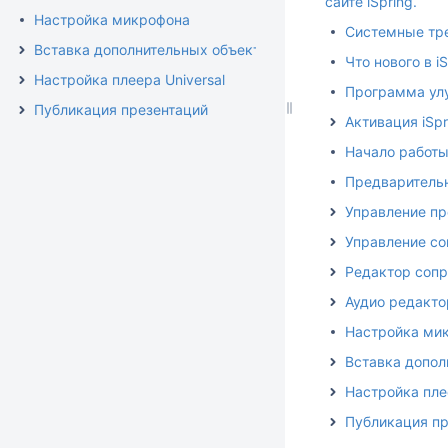
сайте iSpring
.
Настройка микрофона
Системные тр
Вставка дополнительных объектов
Что нового в iS
Настройка плеера Universal
Программа ул
Публикация презентаций
Активация iSpr
Начало работы 
Предваритель
Управление пр
Управление с
Редактор соп
Аудио редакто
Настройка ми
Вставка допол
Настройка плее
Публикация пр