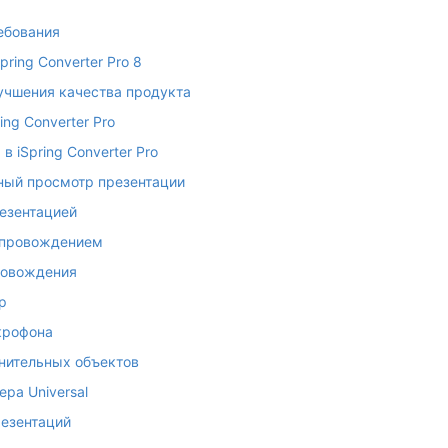
ебования
pring Converter Pro 8
учшения качества продукта
ing Converter Pro
в iSpring Converter Pro
ный просмотр презентации
езентацией
опровождением
ровождения
р
крофона
нительных объектов
ра Universal
езентаций