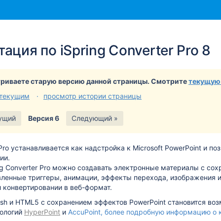
и
йдите
ация по iSpring Converter Pro 8
лу
а
ера
риваете старую версию данной страницы. Смотрите
текущую
 текущим
просмотр истории страницы
ущий
Версия 6
Следующий »
 Pro устанавливается как надстройка к Microsoft PowerPoint и по
ии.
g Converter Pro можно создавать электронные материалы с со
вленные триггеры, анимации, эффекты перехода, изображения и
 конвертировании в веб-формат.
ash и HTML5 с сохранением эффектов PowerPoint становится во
ологий
HyperPoint
и
AccuPoint
, более подробную информацию о 