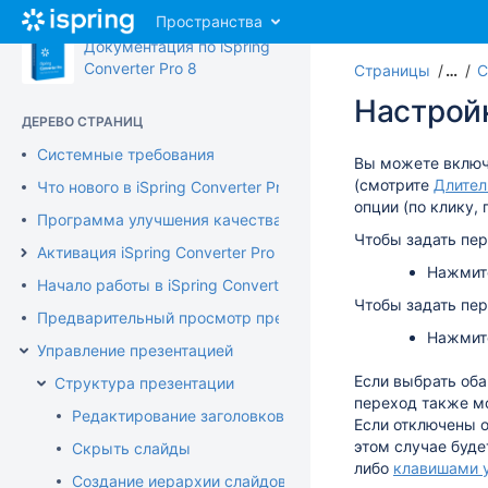
Перейти
Пространства
к
Документация по iSpring
главному
Converter Pro 8
Страницы
…
С
содержимому
assistive.skiplink.to.breadcrumbs
Настрой
assistive.skiplink.to.header.menu
ДЕРЕВО СТРАНИЦ
assistive.skiplink.to.action.menu
Системные требования
assistive.skiplink.to.quick.search
Вы можете включ
(смотрите
Длител
Что нового в iSpring Converter Pro 8
опции (по клику,
Программа улучшения качества продукта
Чтобы задать пе
Активация iSpring Converter Pro
Нажмит
Начало работы в iSpring Converter Pro
Чтобы задать пер
Предварительный просмотр презентации
Нажмит
Управление презентацией
Если выбрать оба
Структура презентации
переход также м
Редактирование заголовков слайдов
Если отключены о
этом случае буде
Скрыть слайды
либо
клавишами 
Создание иерархии слайдов