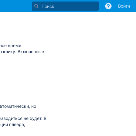
Войти
ное время
по клику. Включенные
втоматически, но
зводиться не будет. В
ции плеера,