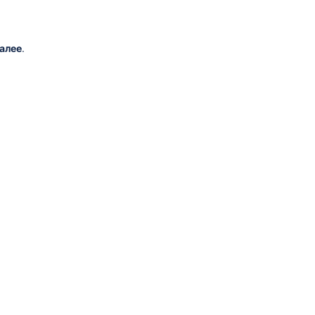
алее
.