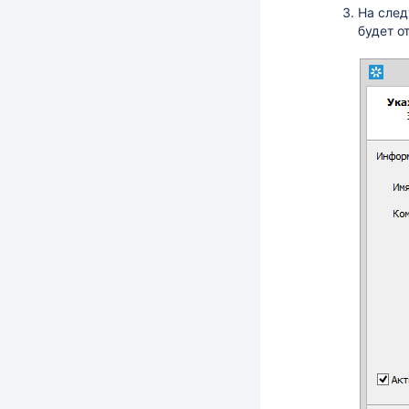
На след
будет о