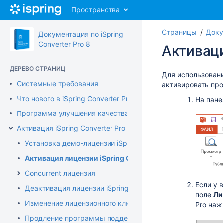
Перейти
Пространства
к
главному
Страницы
Доку
содержимому
Документация по iSpring
assistive.skiplink.to.breadcrumbs
Converter Pro 8
Активаци
assistive.skiplink.to.header.menu
assistive.skiplink.to.action.menu
ДЕРЕВО СТРАНИЦ
assistive.skiplink.to.quick.search
Для использован
Системные требования
активировать про
Что нового в iSpring Converter Pro 8
На пане
Программа улучшения качества продукта
Активация iSpring Converter Pro
Установка демо-лицензии iSpring Converter Pro
Активация лицензии iSpring Converter Pro
Concurrent лицензия
Если у 
Деактивация лицензии iSpring Converter Pro
поле
Ли
Изменение лицензионного ключа или регистрационных 
Pro
наж
Продление программы поддержки