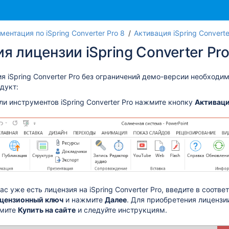
ментация по iSpring Converter Pro 8
Активация iSpring Converte
я лицензии iSpring Converter Pr
ия
iSpring Converter Pro
без ограничений демо-версии необходим
дукт:
ли инструментов iSpring Converter Pro нажмите кнопку
Активац
вас уже есть лицензия на
iSpring Converter Pro
, введите в соотв
цензионный ключ
и нажмите
Далее
. Для приобретения лиценз
данных
мите
Купить на сайте
и следуйте инструкциям.