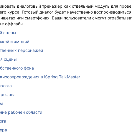
ковать диалоговый тренажер как отдельный модуль для проверк
его курса.
Готовый диалог будет качественно воспроизводиться
ншетах или смартфонах. Ваши пользователи смогут отрабатыва
же оффлайн.
й сцены
ажей и эмоций
ственных персонажей
ля сцены
бственного фона
диосопровождения в iSpring TalkMaster
иалога
крофона
ны
ние рабочей области
ога
еера