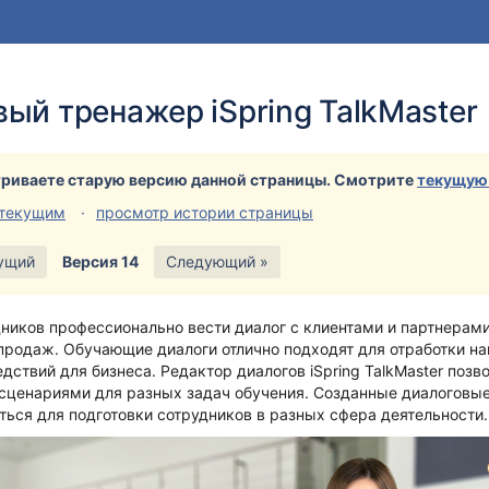
и
йдите
ый тренажер iSpring TalkMaster
лу
а
ера
риваете старую версию данной страницы. Смотрите
текущую
 текущим
просмотр истории страницы
ущий
Версия 14
Следующий »
ников профессионально вести диалог с клиентами и партнерам
продаж. Обучающие диалоги отлично подходят для отработки н
едствий для бизнеса.
Редактор диалогов iSpring TalkMaster позв
сценариями для разных задач обучения. Созданные диалоговы
ься для подготовки сотрудников в разных сфера деятельности.