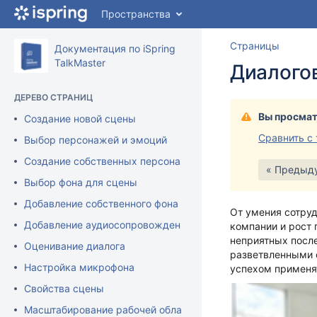
Перейти
Пространства
к
главному
Перейт
Пере
Страницы
содержимому
Документация по iSpring
к
к
assistive.skiplink.to.breadcrumbs
TalkMaster
Диалогов
концу
нача
assistive.skiplink.to.header.menu
баннер
банн
assistive.skiplink.to.action.menu
ДЕРЕВО СТРАНИЦ
assistive.skiplink.to.quick.search
Вы просмат
Создание новой сцены
Сравнить с
Выбор персонажей и эмоций
Создание собственных персонажей
« Предыд
Выбор фона для сцены
Добавление собственного фона
От умения сотруд
Добавление аудиосопровождения в iSpring TalkMaster
компании и рост 
неприятных посл
Оценивание диалога
разветвленными 
Настройка микрофона
успехом применят
Свойства сцены
Масштабирование рабочей области