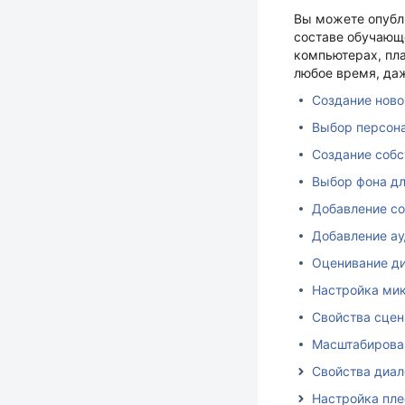
Вы можете опубли
составе обучающ
компьютерах, пла
любое время, да
Создание ново
Выбор персон
Создание соб
Выбор фона д
Добавление со
Добавление ау
Оценивание д
Настройка ми
Свойства сце
Масштабирова
Свойства диал
Настройка пл