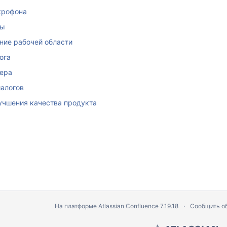
крофона
ны
ние рабочей области
ога
еера
алогов
учшения качества продукта
На платформе
Atlassian Confluence
7.19.18
Сообщить о