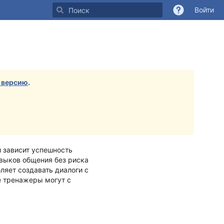
Войти
 версию
.
и зависит успешность
авыков общения без риска
оляет создавать диалоги с
е тренажеры могут с