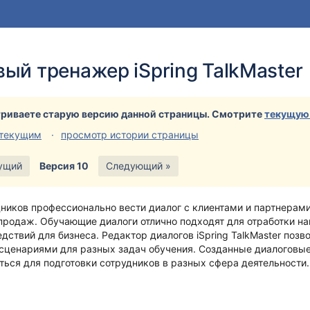
и
йдите
ый тренажер iSpring TalkMaster
лу
а
ера
риваете старую версию данной страницы. Смотрите
текущую
 текущим
просмотр истории страницы
ущий
Версия 10
Следующий »
ников профессионально вести диалог с клиентами и партнерам
продаж. Обучающие диалоги отлично подходят для отработки н
едствий для бизнеса.
Редактор диалогов iSpring TalkMaster позв
сценариями для разных задач обучения. Созданные диалоговы
ься для подготовки сотрудников в разных сфера деятельности.