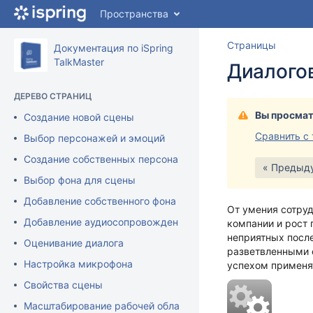
Перейти
Пространства
к
главному
Перейт
Пере
Страницы
содержимому
Документация по iSpring
к
к
assistive.skiplink.to.breadcrumbs
TalkMaster
Диалогов
концу
нача
assistive.skiplink.to.header.menu
баннер
банн
assistive.skiplink.to.action.menu
ДЕРЕВО СТРАНИЦ
assistive.skiplink.to.quick.search
Вы просмат
Создание новой сцены
Сравнить с
Выбор персонажей и эмоций
Создание собственных персонажей
« Предыд
Выбор фона для сцены
Добавление собственного фона
От умения сотруд
Добавление аудиосопровождения в iSpring TalkMaster
компании и рост 
неприятных посл
Оценивание диалога
разветвленными 
Настройка микрофона
успехом применят
Свойства сцены
Масштабирование рабочей области