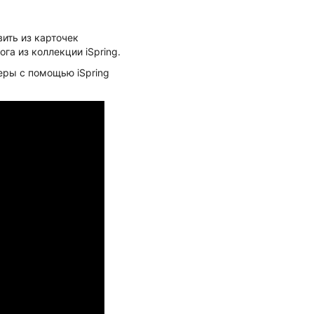
ить из карточек
га из коллекции iSpring.
еры с помощью iSpring