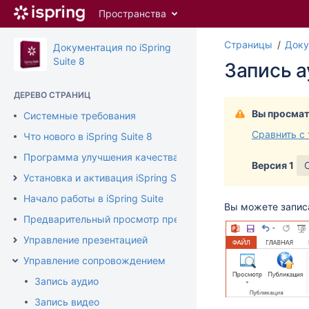
Перейти
Пространства
к
главному
Страницы
Доку
содержимому
Документация по iSpring
assistive.skiplink.to.breadcrumbs
Suite 8
Запись 
assistive.skiplink.to.header.menu
assistive.skiplink.to.action.menu
ДЕРЕВО СТРАНИЦ
assistive.skiplink.to.quick.search
Вы просмат
Системные требования
Сравнить с
Что нового в iSpring Suite 8
Программа улучшения качества продукта
Версия 1
Установка и активация iSpring Suite
Начало работы в iSpring Suite
Вы можете записа
Предварительный просмотр презентации
Управление презентацией
Управление сопровождением
Запись аудио
Запись видео