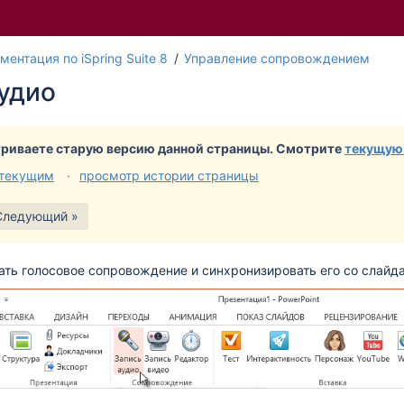
Пере
Пе
ментация по iSpring Suite 8
Управление сопровождением
к
к
аудио
конц
на
банн
ба
риваете старую версию данной страницы. Смотрите
текущую
 текущим
просмотр истории страницы
Следующий »
ть голосовое сопровождение и синхронизировать его со слайд