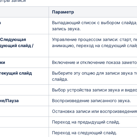
етры записи
Параметр
в
Выпадающий список с выбором слайда, 
запись звука.
/ Следующая
Управление процессом записи: старт, 
дующий слайд /
анимацию, переход на следующий слайд
тки
Включение и отключение показа замето
текущий слайд
Выберите эту опцию для записи звука т
слайда.
Выбор устройства записи звука и видео
ие/Пауза
Воспроизведение записанного звука.
Остановка записи или воспроизведения
Переход на предыдущий слайд.
о
Переход на следующий слайд.