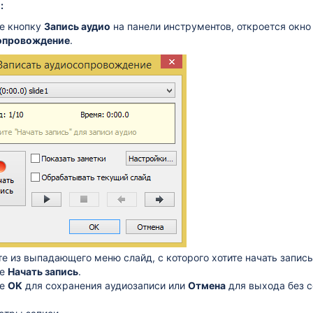
:
е кнопку
Запись аудио
на панели инструментов, откроется окн
опровождение
.
е из выпадающего меню слайд, с которого хотите начать запись
те
Начать запись
.
те
OK
для сохранения аудиозаписи или
Отмен
а
для выхода без с