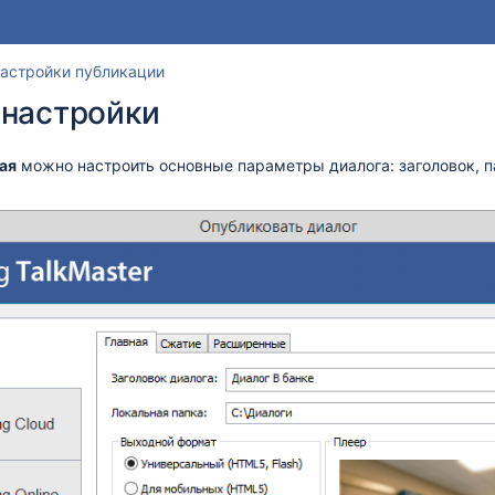
Перейти
Перейдите
астройки публикации
к
к
 настройки
концу
началу
баннера
баннера
ая
можно настроить основные параметры диалога: заголовок, п