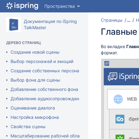
Перейти
Пространства
к
главному
Страницы
…
Н
содержимому
Документация по iSpring
assistive.skiplink.to.breadcrumbs
TalkMaster
Главные
assistive.skiplink.to.header.menu
assistive.skiplink.to.action.menu
ДЕРЕВО СТРАНИЦ
assistive.skiplink.to.quick.search
Во вкладке
Главн
Создание новой сцены
формат.
Выбор персонажей и эмоций
Создание собственных персонажей
Выбор фона для сцены
Добавление собственного фона
Добавление аудиосопровождения в iSpring TalkMaster
Оценивание диалога
Настройка микрофона
Свойства сцены
Масштабирование рабочей области