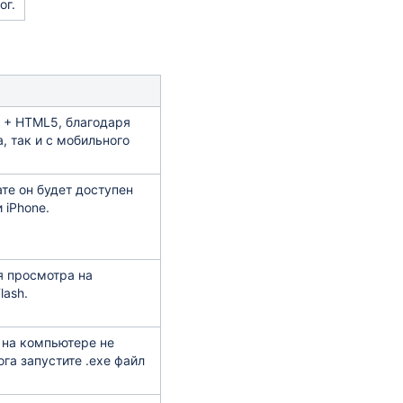
ог.
 + HTML5, благодаря
, так и с мобильного
те он будет доступен
 iPhone.
я просмотра на
ash.
 на компьютере не
га запустите .exe файл