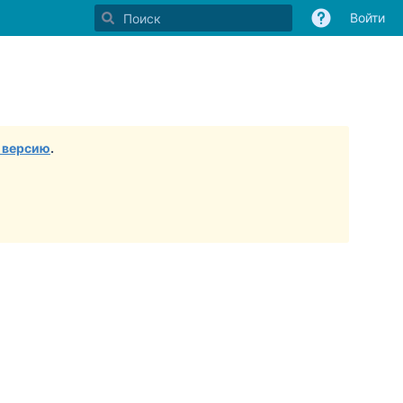
Войти
 версию
.