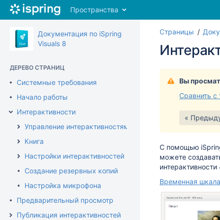
Перейти
Пространства
к
главному
Страницы
Доку
содержимому
Документация по iSpring
assistive.skiplink.to.breadcrumbs
Visuals 8
Интерак
assistive.skiplink.to.header.menu
assistive.skiplink.to.action.menu
ДЕРЕВО СТРАНИЦ
assistive.skiplink.to.quick.search
Вы просмат
Системные требования
Сравнить с
Начало работы
Интерактивности
« Предыд
Управление интерактивностями
Книга
С помощью
iSprin
Настройки интерактивностей
можете создават
интерактивности 
Создание резервных копий
Временная шкал
Настройка микрофона
Предварительный просмотр
Публикация интерактивностей