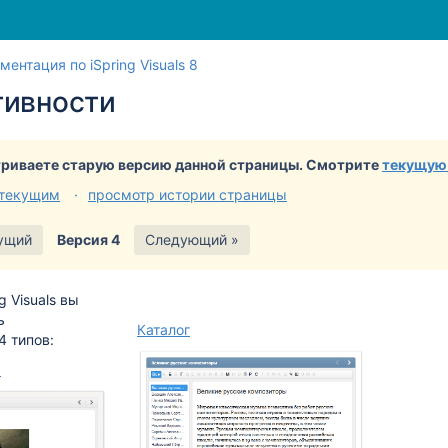
Перейти
Перейдите
ментация по iSpring Visuals 8
к
к
тивности
концу
началу
баннера
баннера
риваете старую версию данной страницы. Смотрите
текущую
 текущим
просмотр истории страницы
ущий
Версия 4
Следующий »
g Visuals
вы
ь
Каталог
4 типов:
а