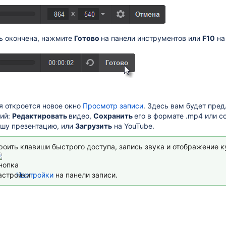
сь окончена, нажмите
Готово
на панели инструментов или
F10
на
я откроется новое окно
Просмотр записи
. Здесь вам будет пре
вий:
Редактировать
видео,
Сохранить
его в формате .mp4 или с
ашу презентацию, или
Загрузить
на YouTube
.
роить клавиши быстрого доступа, запись звука и отображение 
Настройки
на панели записи.