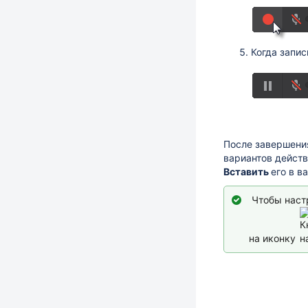
Когда запи
После завершени
вариантов дейст
Вставить
его в в
Чтобы наст
на иконку