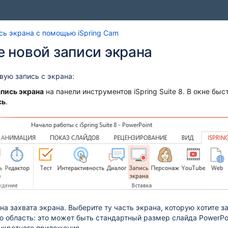
Перейти
Перейдите
сь экрана c помощью iSpring Cam
к
к
 новой записи экрана
концу
началу
баннера
баннера
вую запись с экрана:
пись экрана
на панели инструментов iSpring Suite 8. В окне бы
сь
.
на захвата экрана. Выберите ту часть экрана, которую хотите 
 область: это может быть стандартный размер слайда PowerPoi
онкретного приложения.