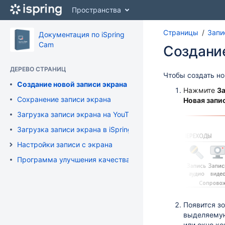
Перейти
Пространства
к
главному
Страницы
Запи
содержимому
Документация по iSpring
assistive.skiplink.to.breadcrumbs
Cam
Создание
assistive.skiplink.to.header.menu
assistive.skiplink.to.action.menu
ДЕРЕВО СТРАНИЦ
assistive.skiplink.to.quick.search
Чтобы создать но
Создание новой записи экрана
Нажмите
За
Сохранение записи экрана
Новая запи
Загрузка записи экрана на YouTube
Загрузка записи экрана в iSpring Cloud
Настройки записи с экрана
Программа улучшения качества продукта
Появится зо
выделяемую
или окно к