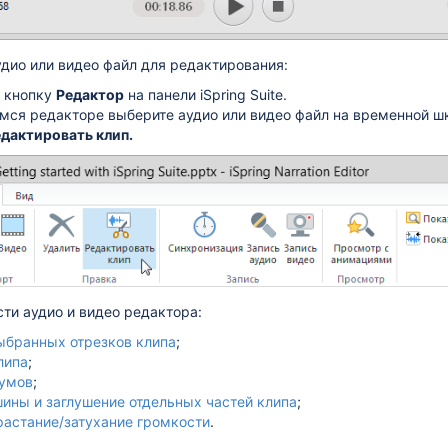
дио или видео файл для редактирования:
 кнопку
Редактор
на панели iSpring Suite.
мся редакторе выберите аудио или видео файл на временной ш
дактировать клип.
ти аудио и видео редактора:
ыбранных отрезков клипа
;
липа
;
умов
;
шины и заглушение отдельных частей клипа
;
растание/затухание громкости
.