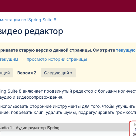
Перейти
Перейдите
ментация по iSpring Suite 8
к
к
видео редактор
концу
началу
баннера
баннера
риваете старую версию данной страницы. Смотрите
текущую
 текущим
просмотр истории страницы
ущий
Версия 2
Следующий »
ing Suite 8 включает продвинутый редактор с большим количес
аудио и видеосопровождения..
использовать сторонние инструменты для того, чтобы улучшить
ие: подрезать клип, удалить шумы, подрегулировать громкост