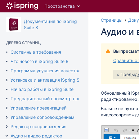
Перейти
Пространства
к
главному
Страницы
Доку
содержимому
Документация по iSpring
assistive.skiplink.to.breadcrumbs
Suite 8
Аудио и 
assistive.skiplink.to.header.menu
assistive.skiplink.to.action.menu
ДЕРЕВО СТРАНИЦ
assistive.skiplink.to.quick.search
Вы просмат
Системные требования
Сравнить с
Что нового в iSpring Suite 8
Программа улучшения качества продукта
« Предыд
Установка и активация iSpring Suite
Начало работы в iSpring Suite
Обновленный iSpr
Предварительный просмотр презентации
редактированию 
Управление презентацией
Больше не нужно 
видеосопровожден
Управление сопровождением
Редактор сопровождения
Аудио и видео редактор