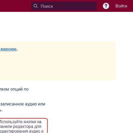
Войти
 версию
.
твом опций по
 записанное аудио или
ь.