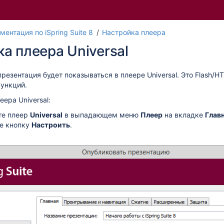
Перейти
Перейдите
ментация по iSpring Suite 8
Настройка плеера
к
к
а плеера Universal
концу
началу
баннера
баннера
резентация будет показываться в плеере Universal. Это Flash/
ункций.
ера Universal:
те плеер
Universal
в выпадающем меню
Плеер
на вкладке
Глав
е кнопку
Настроить
.