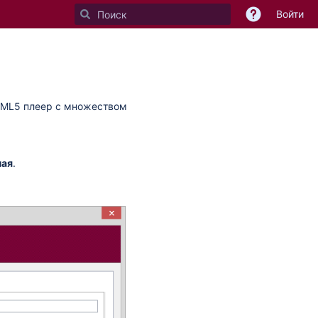
Войти
HTML5 плеер с множеством
ная
.