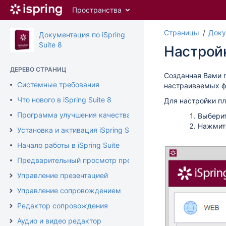
Перейти
Пространства
к
главному
Страницы
Доку
содержимому
Документация по iSpring
assistive.skiplink.to.breadcrumbs
Suite 8
Настройк
assistive.skiplink.to.header.menu
assistive.skiplink.to.action.menu
ДЕРЕВО СТРАНИЦ
assistive.skiplink.to.quick.search
Созданная Вами п
Системные требования
настраиваемых ф
Что нового в iSpring Suite 8
Для настройки пле
Программа улучшения качества продукта
Выбери
Нажмит
Установка и активация iSpring Suite
Начало работы в iSpring Suite
Предварительный просмотр презентации
Управление презентацией
Управление сопровождением
Редактор сопровождения
Аудио и видео редактор