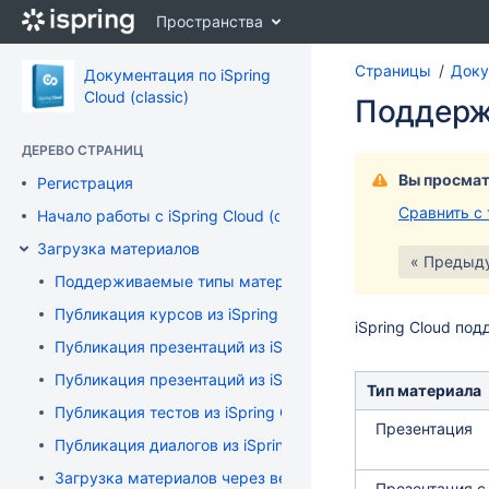
Перейти
Пространства
к
главному
Страницы
Докум
содержимому
Документация по iSpring
assistive.skiplink.to.breadcrumbs
Cloud (classic)
Поддерж
assistive.skiplink.to.header.menu
assistive.skiplink.to.action.menu
ДЕРЕВО СТРАНИЦ
assistive.skiplink.to.quick.search
Вы просмат
Регистрация
Сравнить с
Начало работы с iSpring Cloud (classic)
Загрузка материалов
« Предыд
Поддерживаемые типы материалов
Публикация курсов из iSpring Suite
iSpring Cloud по
Публикация презентаций из iSpring Pro
Публикация презентаций из iSpring Converter Pro
Тип материала
Публикация тестов из iSpring QuizMaker
Презентация
Публикация диалогов из iSpring TalkMaster
Загрузка материалов через веб-интерфейс
Презентация с