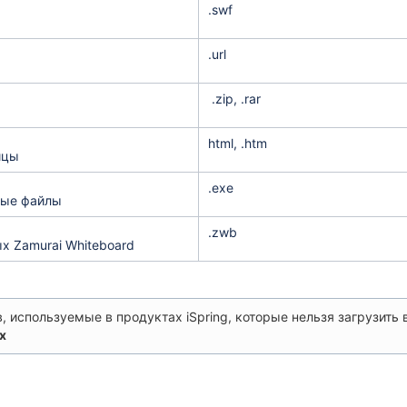
.swf
.url
.zip, .rar
html, .htm
ицы
.exe
ые файлы
.zwb
х Zamurai Whiteboard
, используемые в продуктах iSpring, которые нельзя загрузить в 
tx