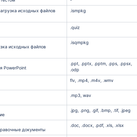
загрузка исходных файлов
.ismpkg
.quiz
.isqmpkg
узка исходных файлов
.ppt, .pptx, .pptm, .pps, .ppsx,
я PowerPoint
.odp
flv, .mp4, .m4v, .wmv
.mp3, wav
.jpg, .png, .gif, .bmp, .tif, .jpeg
ие
.doc, .docx, .pdf, .xls, .xlsx
равочные документы