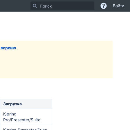
Войти
ти
ейдите
алу
ра
нера
 версию
.
Загрузка
iSpring
Pro/Presenter/Suite
iSpring Presenter/Suite