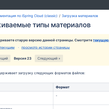
Перей
Пер
ентация по iSpring Cloud (classic)
Загрузка материалов
к
к
иваемые типы материалов
концу
нач
банне
бан
риваете старую версию данной страницы. Смотрите
текущую
 текущим
просмотр истории страницы
ущий
Версия 23
Следующий »
ддерживает загрузку следующих форматов файлов:
Формат
-
 тестом
-