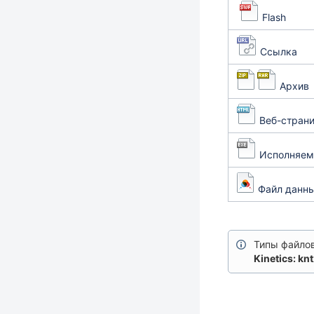
Flash
Ссылка
Архив
Веб-стран
Исполняем
Файл данны
Типы файлов
Kinetics: kn