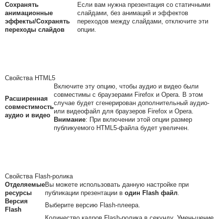
Сохранять
Если вам нужна презентация со статичными
анимационные
слайдами, без анимаций и эффектов
эффекты/Сохранять
переходов между слайдами, отключите эти
переходы слайдов
опции.
Свойства HTML5
Включите эту опцию, чтобы аудио и видео были
совместимы с браузерами Firefox и Opera. В этом
Расширенная
случае будет сгенерирован дополнительный аудио-
совместимость
или видеофайл для браузеров Firefox и Opera.
аудио и видео
Внимание
:
При включении этой опции размер
публикуемого HTML5-файла будет увеличен.
Свойства Flash-ролика
Отделяемые
Вы можете использовать данную настройке при
ресурсы
публикации презентации в
один Flash файл
.
Версия
Выберите версию Flash-плеера.
Flash
Количество кадров Flash-ролика в секунду. Уменьшение