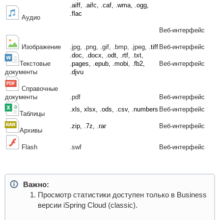
.aiff, .aifc, .caf, .wma, .ogg,
.flac
Аудио
Веб-интерфейс
Изображение
.jpg, .png, .gif, .bmp, .jpeg,
.tiff
Веб-интерфейс
.doc, .docx, .odt, .rtf, .txt,
Текстовые
.pages, .epub, .mobi, .fb2,
Веб-интерфейс
документы
.djvu
Справочные
документы
.pdf
Веб-интерфейс
.xls, xlsx, .ods, .csv, .numbers
Веб-интерфейс
Таблицы
.zip, .7z, .rar
Веб-интерфейс
Архивы
Flash
.swf
Веб-интерфейс
Важно:
Просмотр статистики доступен только в Business
версии iSpring Cloud (classic).