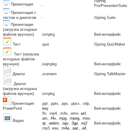
iSpring
Презентация
-
Pro/Presenter/Suite
Презентация с
тестом и диалогом
-
iSpring Suite
Презентация
(загрузка исходных
файлов вручную)
.ismpkg
Веб-интерфейс
Тест
.quiz
iSpring QuizMaker
Тест
(загрузка
исходных файлов
вручную)
.isqmpkg
Веб-интерфейс
Диалог
.scenario
iSpring TalkMaster
Диалог
(загрузка исходных
файлов вручную)
.ismpkg
Веб-интерфейс
Презентация
.ppt, .pptx, .pps, .ppsx, .odp,
PowerPoint
.key
Веб-интерфейс
.flv, .mp4, .m4v, .wmv,
asf,
.avi, .f4v, .mpg, .mpeg, .mov,
Видео
.qt, .webm, .ogv, .3gp, .mj2
Веб-интерфейс
.mp3, wav,
.m4a, .aac, .aif,