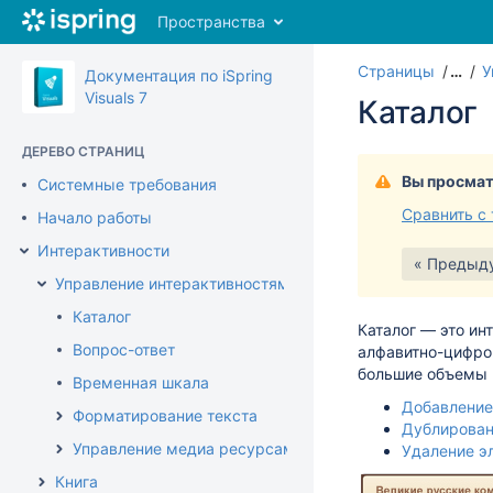
Перейти
Пространства
к
главному
Страницы
…
У
содержимому
Документация по iSpring
assistive.skiplink.to.breadcrumbs
Visuals 7
Каталог
assistive.skiplink.to.header.menu
assistive.skiplink.to.action.menu
ДЕРЕВО СТРАНИЦ
assistive.skiplink.to.quick.search
Вы просмат
Системные требования
Сравнить с
Начало работы
Интерактивности
« Предыд
Управление интерактивностями
Каталог
Каталог — это ин
Вопрос-ответ
алфавитно-цифро
большие объемы 
Временная шкала
Добавление
Форматирование текста
Дублирован
Управление медиа ресурсами
Удаление э
Книга