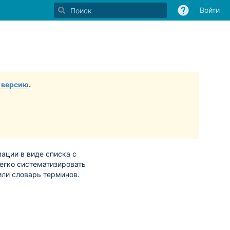
Войти
 версию
.
ации в виде списка с
гко систематизировать
или словарь терминов.