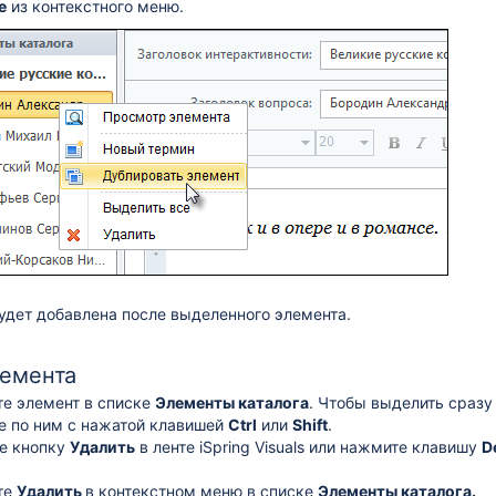
е
из контекстного меню.
удет добавлена после выделенного элемента.
лемента
е элемент в списке
Элементы каталога
. Чтобы выделить сразу
е по ним с нажатой клавишей
Ctrl
или
Shift
.
е кнопку
Удалить
в ленте iSpring Visuals или нажмите клавишу
D
те
Удалить
в контекстном меню в списке
Элементы каталога.