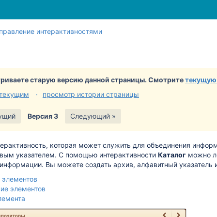
Перейти
Перейдите
правление интерактивностями
к
к
концу
началу
баннера
баннера
риваете старую версию данной страницы. Смотрите
текущую
 текущим
просмотр истории страницы
ущий
Версия 3
Следующий »
терактивность, которая может служить для объединения информ
вым указателем. C помощью интерактивности
Каталог
можно ле
информации. Вы можете создать архив, алфавитный указатель 
 элементов
ие элементов
лемента