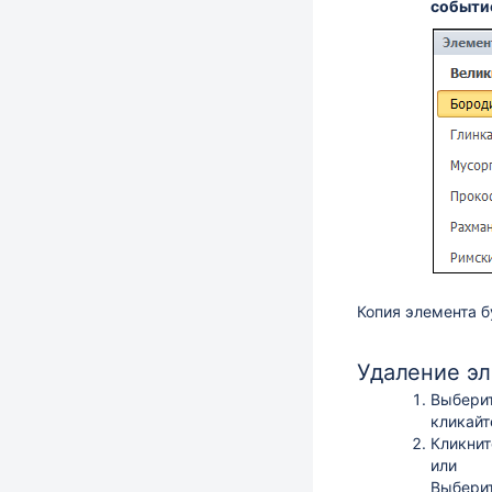
событи
Копия элемента б
Удаление э
Выберит
кликайт
Кликнит
или
Выбери