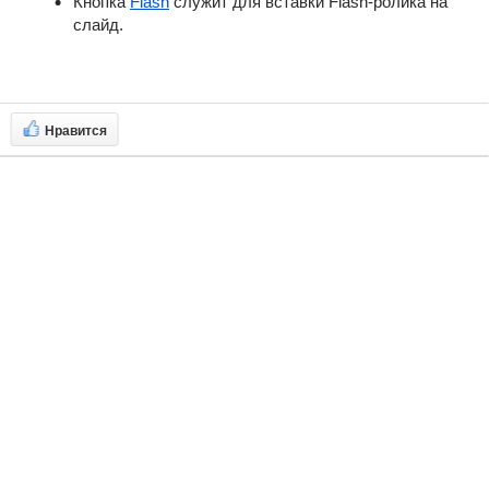
Кнопка
Flash
служит для вставки Flash-ролика на
слайд.
Нравится