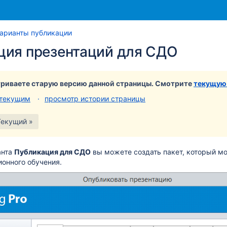
Перейти
Перейдите
арианты публикации
к
к
ция презентаций для СДО
концу
началу
баннера
баннера
риваете старую версию данной страницы. Смотрите
текущую
 текущим
просмотр истории страницы
Текущий »
анта
Публикация для СДО
вы можете создать пакет, который м
онного обучения.