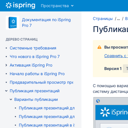
Перейти
Пространства
к
главному
Страницы
…
В
содержимому
Документация по iSpring
assistive.skiplink.to.breadcrumbs
Pro 7
Публика
assistive.skiplink.to.header.menu
assistive.skiplink.to.action.menu
ДЕРЕВО СТРАНИЦ
assistive.skiplink.to.quick.search
Вы просмат
Системные требования
Сравнить с
Что нового в iSpring Pro 7
Активация iSpring Pro
Версия 1
Начало работы в iSpring Pro
Предварительный просмотр презентации
С помощью вари
Публикация презентаций
систему дистанци
Варианты публикации
Публикация презентаций для Web
Публикация презентаций для CD
Публикация презентаций в iSpring Cloud