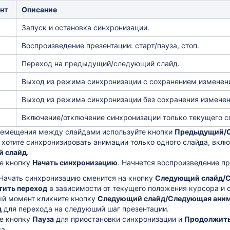
Описание
нт
Запуск и остановка синхронизации.
Воспроизведение презентации: старт/пауза, стоп.
Переход на предыдущий/следующий слайд.
Выход из режима синхронизации с сохранением изменен
Выход из режима синхронизации без сохранения изменен
Включение/отключение синхронизации только текущего с
ремещения между слайдами используйте кнопки
Предыдущий/С
 хотите синхронизировать анимации только одного слайда, вкл
й слайд
.
е кнопку
Начать синхронизацию
. Начнется воспроизведение пр
Начать синхронизацию
сменится на кнопку
Следующий слайд/С
тить переход
в зависимости от текущего положения курсора и 
й момент кликните кнопку
Следующий слайд/Следующая аним
д
для перехода на следуюший шаг презентации.
е кнопку
Пауза
для приостановки синхронизации и
Продолжит
а.