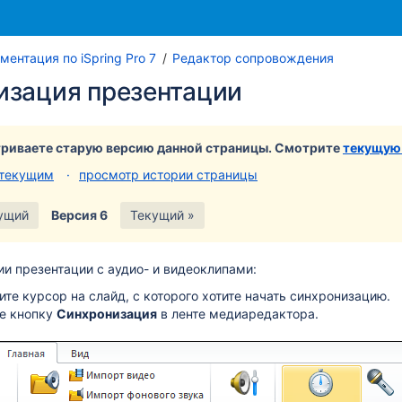
Перейти
Перейд
ментация по iSpring Pro 7
Редактор сопровождения
к
к
изация презентации
концу
началу
баннера
баннера
риваете старую версию данной страницы. Смотрите
текущую
 текущим
просмотр истории страницы
ущий
Версия 6
Текущий »
и презентации с аудио- и видеоклипами:
ите курсор на слайд, с которого хотите начать синхронизацию.
е кнопку
Синхронизация
в ленте медиаредактора.