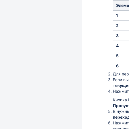
Элеме
1
2
3
4
5
6
Для пе
Если вы
текущи
Нажмит
Кнопка
Пропус
В нужны
перехо
Нажмит
процесс