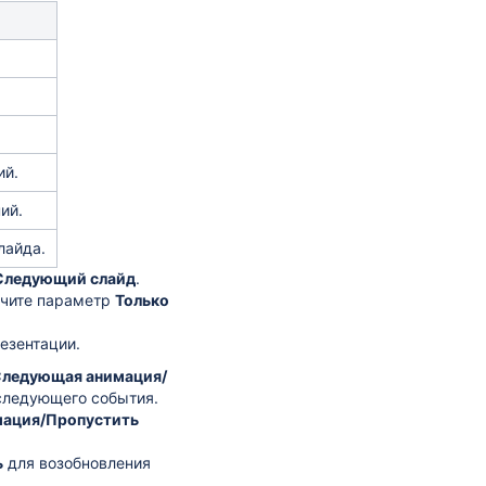
ий.
ий.
лайда.
ледующий слайд
.
ючите параметр
Только
езентации.
ледующая анимация/
следующего события.
ация/Пропустить
ь
для возобновления