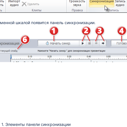
менной шкалой появится панель синхронизации.
 1. Элементы панели синхронизации