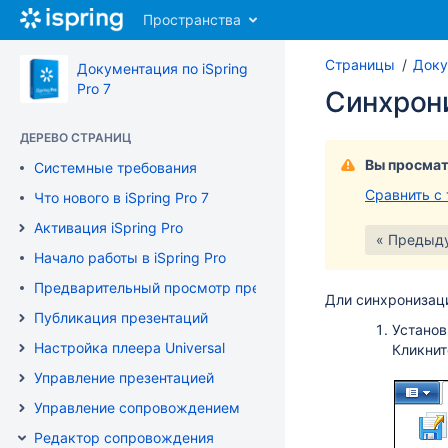
Перейти
Пространства
к
главному
Страницы
Доку
содержимому
Документация по iSpring
assistive.skiplink.to.breadcrumbs
Pro 7
Синхрон
assistive.skiplink.to.header.menu
assistive.skiplink.to.action.menu
ДЕРЕВО СТРАНИЦ
assistive.skiplink.to.quick.search
Вы просмат
Системные требования
Сравнить с
Что нового в iSpring Pro 7
Активация iSpring Pro
« Предыд
Начало работы в iSpring Pro
Предварительный просмотр презентации
Дли синхронизаци
Публикация презентаций
Установ
Настройка плеера Universal
Кликнит
Управление презентацией
Управление сопровождением
Редактор сопровождения