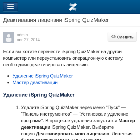
Деактивация лицензии iSpring QuizMaker
admin
Следить
Следить
авг 27, 2014
Если вы хотите перенести
iSpring QuizMaker
на другой
компьютер или переустановить операционную систему,
необходимо деактивировать лицензию.
Удаление iSpring QuizMaker
Мастер деактивации
Удаление
iSpring QuizMaker
Удалите
iSpring QuizMaker
через меню "Пуск" —
"Панель инструментов" — "Установка и удаление
программ". В процессе удаления запустится
Мастер
деактивации
iSpring QuizMaker
. Выберите
опцию
Деактивировать мою лицензию
. Лицензия