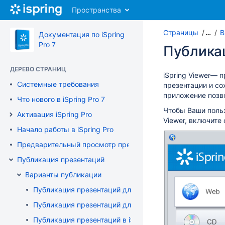
Перейти
Пространства
к
главному
Страницы
…
В
содержимому
Документация по iSpring
assistive.skiplink.to.breadcrumbs
Pro 7
Публикац
assistive.skiplink.to.header.menu
assistive.skiplink.to.action.menu
ДЕРЕВО СТРАНИЦ
assistive.skiplink.to.quick.search
iSpring Viewer— 
Системные требования
презентации и со
приложение позво
Что нового в iSpring Pro 7
Чтобы Ваши польз
Активация iSpring Pro
Viewer, включит
Начало работы в iSpring Pro
Предварительный просмотр презентации
Публикация презентаций
Варианты публикации
Публикация презентаций для Web
Публикация презентаций для CD
Публикация презентаций в iSpring Cloud