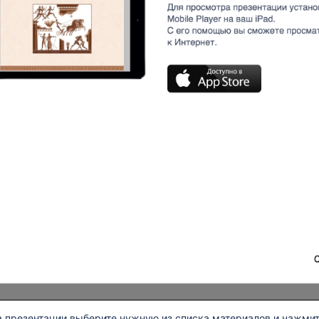
а презентации выберите нужную из списка материалов и нажмит