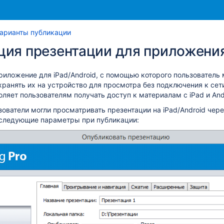
Перейти
Перейдите
арианты публикации
к
к
ия презентации для приложения 
концу
началу
баннера
баннера
приложение для iPad/Android, с помощью которого пользователь
хранять их на устройство для просмотра без подключения к сет
ляет пользователям получать доступ к материалам с iPad и And
ователи могли просматривать презентации на iPad/Android чере
е следующие параметры при публикации: