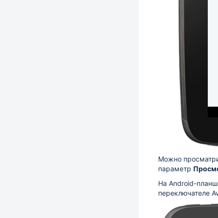
Можно просматр
параметр
Просмо
На Android-планш
переключателе Ava