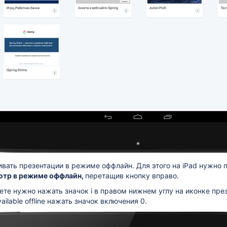
ивать
презентации
в режиме оффлайн. Для этого на iPad нужно 
тр в режиме оффлайн,
перетащив кнопку вправо.
ете нужно нажать значок i в правом нижнем углу на иконке през
ilable offline нажать значок включения 0.