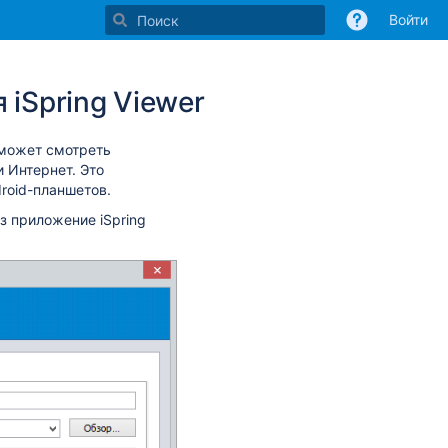
Войти
iSpring Viewer
 может смотреть
и Интернет. Это
roid-планшетов.
з приложение iSpring