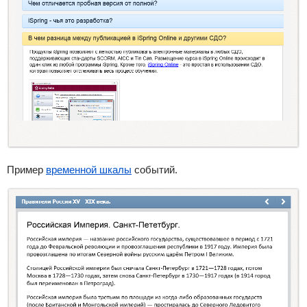
Пример
временной шкалы
событий.