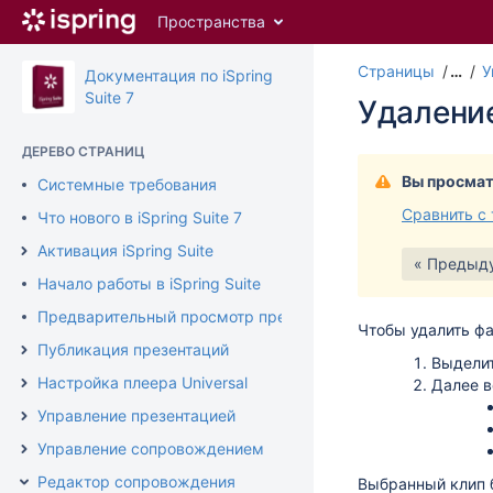
Перейти
Пространства
к
главному
Страницы
…
У
содержимому
Документация по iSpring
assistive.skiplink.to.breadcrumbs
Suite 7
Удалени
assistive.skiplink.to.header.menu
assistive.skiplink.to.action.menu
ДЕРЕВО СТРАНИЦ
assistive.skiplink.to.quick.search
Вы просмат
Системные требования
Сравнить с
Что нового в iSpring Suite 7
Активация iSpring Suite
« Предыд
Начало работы в iSpring Suite
Предварительный просмотр презентации
Чтобы удалить ф
Публикация презентаций
Выделит
Настройка плеера Universal
Далее в
Управление презентацией
Управление сопровождением
Редактор сопровождения
Выбранный клип 