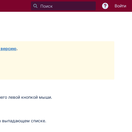
Войти
 версию
.
него левой кнопкой мыши.
 выпадающем списке.