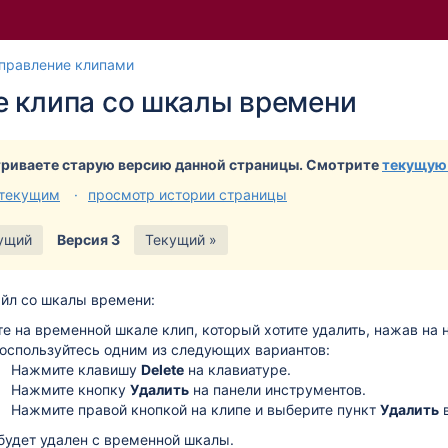
Перейти
Перейдите
правление клипами
к
к
е клипа со шкалы времени
концу
началу
баннера
баннера
риваете старую версию данной страницы. Смотрите
текущую
 текущим
просмотр истории страницы
ущий
Версия 3
Текущий »
айл со шкалы времени:
е на временной шкале клип, который хотите удалить, нажав на 
оспользуйтесь одним из следующих вариантов:
Нажмите клавишу
Delete
на клавиатуре.
Нажмите кнопку
Удалить
на панели инструментов.
Нажмите правой кнопкой на клипе и выберите пункт
Удалить
в
будет удален с временной шкалы.