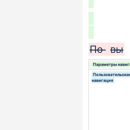
По
вы
Параметры навиг
Пользовательска
навигация