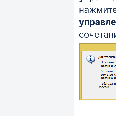
нажмит
управле
сочетан