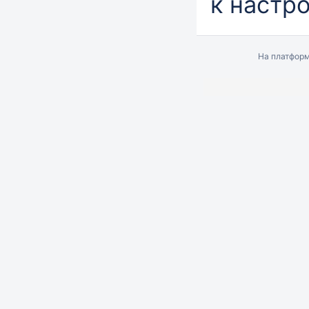
к настр
На платфор