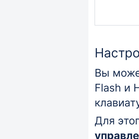
Настро
Вы може
Flash и
клавиат
Для это
управле