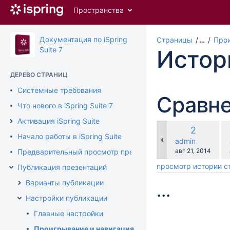
Перейти
Пространства
к
главному
содержимому
Документация по iSpring
Страницы
…
Прои
assistive.skiplink.to.breadcrumbs
Suite 7
Истор
assistive.skiplink.to.header.menu
assistive.skiplink.to.action.menu
ДЕРЕВО СТРАНИЦ
assistive.skiplink.to.quick.search
Системные требования
Сравне
Что нового в iSpring Suite 7
Активация iSpring Suite
по
Старая
2
ср
Начало работы в iSpring Suite
версия
changes.mady.b
admin
с
Сохранено
авг 21, 2014
Предварительный просмотр презентации
просмотр истории 
Публикация презентаций
Варианты публикации
...
Настройки публикации
Главные настройки
Проигрывание и навигация