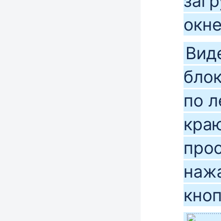
загр
окне
Вид
блок
по 
краю
про
нажа
кно