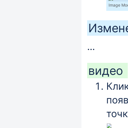
Image Mod
Измен
...
видео
Клик
появ
точк