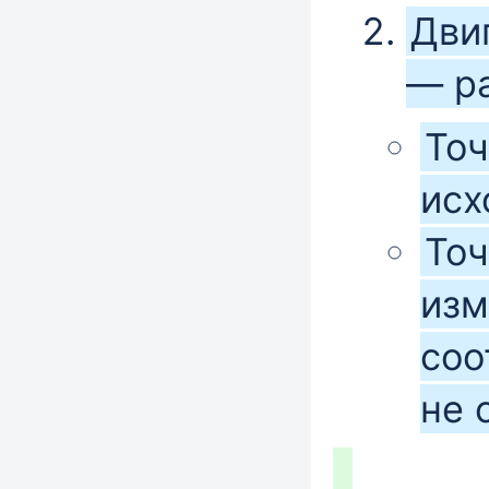
Двиг
— ра
Точ
исх
Точ
изм
соо
не 