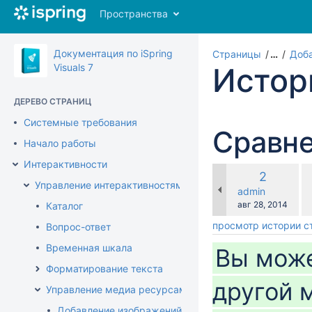
Перейти
Пространства
к
главному
содержимому
Документация по iSpring
Страницы
…
Доба
assistive.skiplink.to.breadcrumbs
Visuals 7
Истор
assistive.skiplink.to.header.menu
assistive.skiplink.to.action.menu
ДЕРЕВО СТРАНИЦ
assistive.skiplink.to.quick.search
Системные требования
Сравне
Начало работы
Интерактивности
по
Старая
2
с
Управление интерактивностями
версия
changes.mady.b
admin
с
Сохранено
авг 28, 2014
Каталог
просмотр истории 
Вопрос-ответ
Временная шкала
Вы може
Форматирование текста
другой 
Управление медиа ресурсами
Добавление изображений