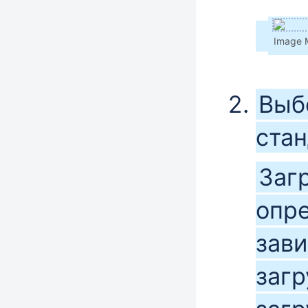
Image 
Выб
ста
Заг
опр
зави
загр