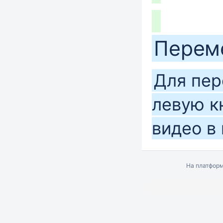
Перем
Для пе
левую к
видео в
На платфор