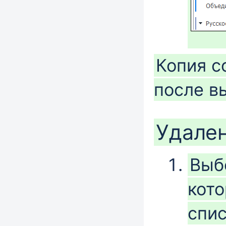
Копия с
после в
Удале
Выб
кото
спи