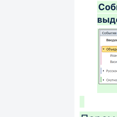
Соб
выд