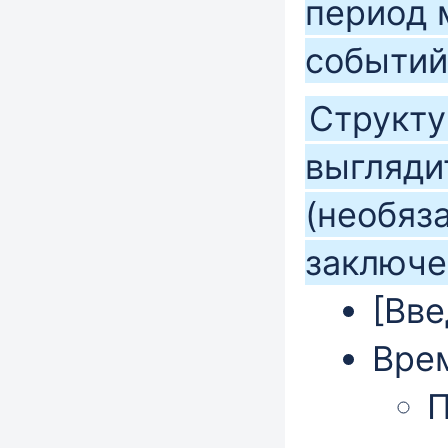
период 
событий
Структу
выгляди
(необяз
заключе
[Вве
Вре
П