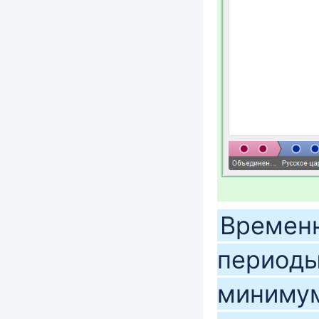
Временн
периоды
минимум