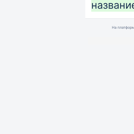
название
На платфор