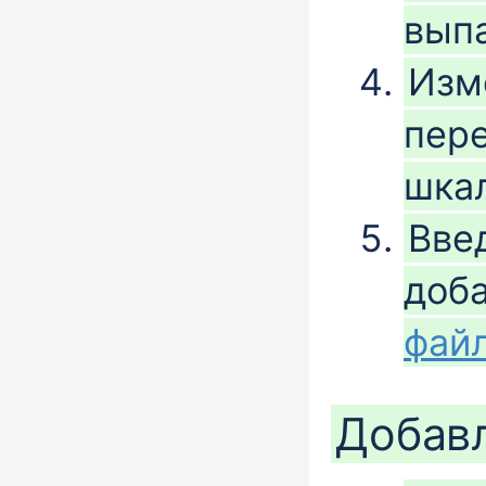
вып
Изм
пере
шкал
Вве
доб
фай
Добав