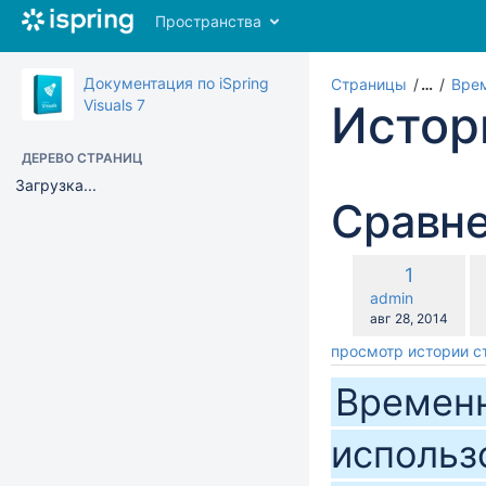
Перейти
Пространства
к
главному
содержимому
Документация по iSpring
Страницы
…
Вре
assistive.skiplink.to.breadcrumbs
Visuals 7
Истор
assistive.skiplink.to.header.menu
assistive.skiplink.to.action.menu
ДЕРЕВО СТРАНИЦ
assistive.skiplink.to.quick.search
Загрузка...
Сравне
по
Старая
1
с
версия
changes.mady.b
admin
с
Сохранено
авг 28, 2014
просмотр истории 
Времен
использ