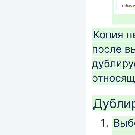
Копия п
после в
дублиру
относящ
Дубли
Выб