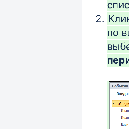
спи
Кли
по 
выб
пер