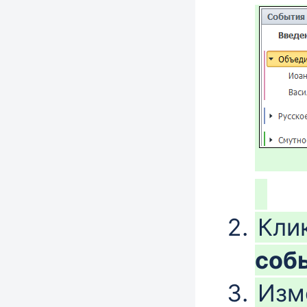
Кли
соб
Изм