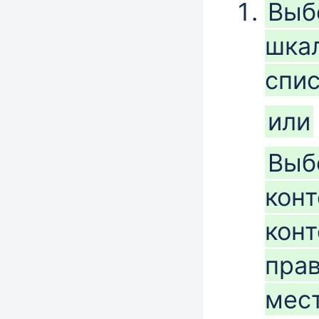
Выб
шкал
спи
или
Выб
конт
конт
пра
мест