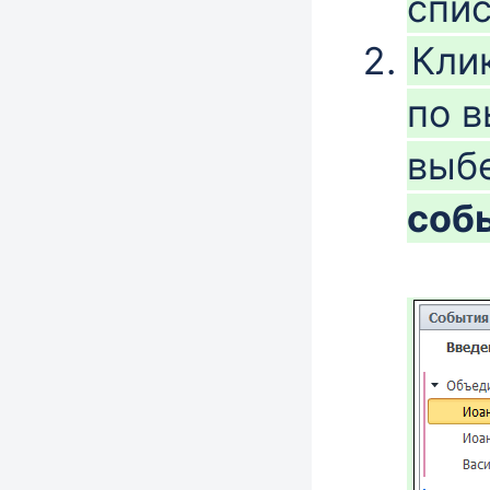
спи
Кли
по 
выб
соб