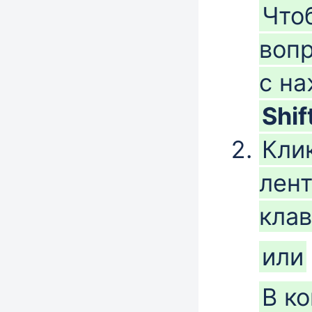
Что
вопр
с н
Shif
Кли
лент
кла
или
В к