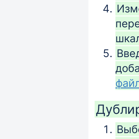
Изм
пере
шкал
Вве
доб
фай
Дубли
Выб