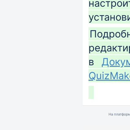
настрои
установ
Подробн
редакти
в
Докум
QuizMak
На платфор