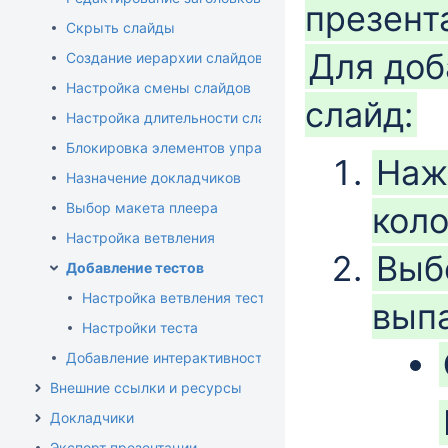
презент
Скрыть слайды
Для доб
Создание иерархии слайдов
Настройка смены слайдов
слайд:
Настройка длительности слайда
Блокировка элементов управления
Наж
Назначение докладчиков
Выбор макета плеера
кол
Настройка ветвления
Выб
Добавление тестов
Настройка ветвления теста
вып
Настройки теста
Добавление интерактивностей
Внешние ссылки и ресурсы
Докладчики
Экспорт презентации