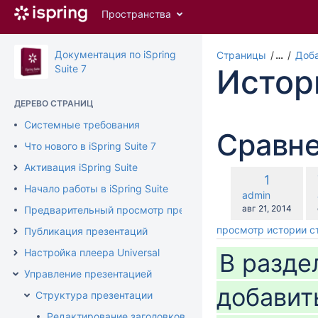
Перейти
Пространства
к
главному
содержимому
Документация по iSpring
Страницы
…
Доба
assistive.skiplink.to.breadcrumbs
Suite 7
Истор
assistive.skiplink.to.header.menu
assistive.skiplink.to.action.menu
ДЕРЕВО СТРАНИЦ
assistive.skiplink.to.quick.search
Системные требования
Сравне
Что нового в iSpring Suite 7
Активация iSpring Suite
по
Старая
1
ср
Начало работы в iSpring Suite
версия
changes.mady.b
admin
с
Сохранено
авг 21, 2014
Предварительный просмотр презентации
просмотр истории 
Публикация презентаций
Настройка плеера Universal
В разд
Управление презентацией
добавит
Структура презентации
Редактирование заголовков слайдов